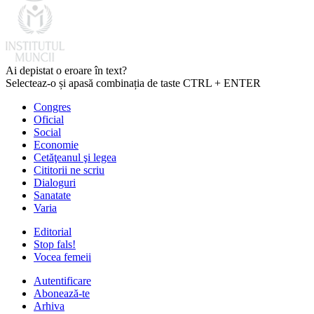
Ai depistat o eroare în text?
Selecteaz-o și apasă combinația de taste CTRL + ENTER
Congres
Oficial
Social
Economie
Cetăţeanul şi legea
Cititorii ne scriu
Dialoguri
Sanatate
Varia
Editorial
Stop fals!
Vocea femeii
Autentificare
Abonează-te
Arhiva