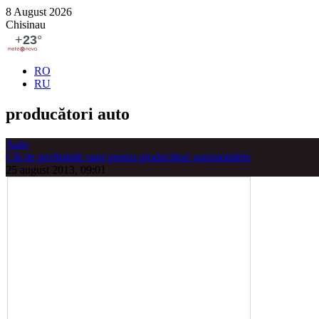
8 August 2026
Chisinau
RO
RU
producători auto
Auto
Cât de profitabile sunt pentru producători automobilele
25 august 2013, 09:01