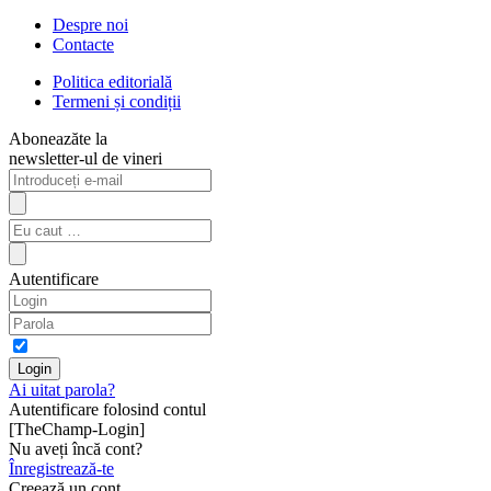
Despre noi
Contacte
Politica editorială
Termeni și condiții
Aboneazăte la
newsletter-ul de vineri
Autentificare
Ai uitat parola?
Autentificare folosind contul
[TheChamp-Login]
Nu aveți încă cont?
Înregistrează-te
Creează un cont