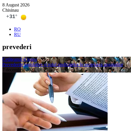
8 August 2026
Chisinau
RO
RU
prevederi
Cetăţeanul şi legea
Prevederile legislative și rolul sindicatelor în protejarea angajaților
7 decembrie 2023, 08:19