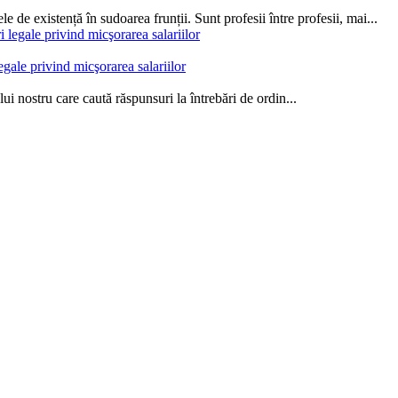
le de existență în sudoarea frunții. Sunt profesii între profesii, mai...
egale privind micşorarea salariilor
ui nostru care caută răspun­suri la întrebări de ordin...