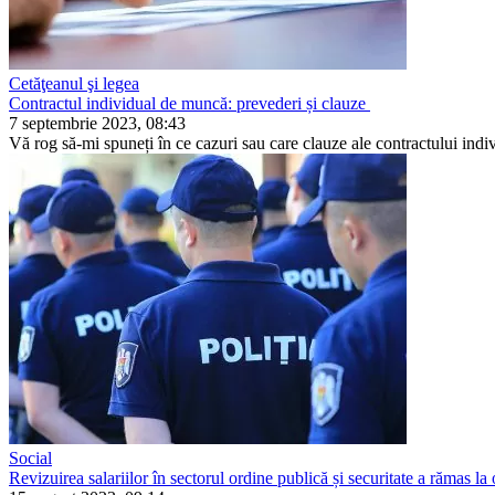
Cetăţeanul şi legea
Contractul individual de muncă: prevederi și clauze
7 septembrie 2023, 08:43
Vă rog să-mi spuneți în ce cazuri sau care clauze ale con­tractului indi
Social
Revizuirea salariilor în sectorul ordine publică și securitate a rămas la 