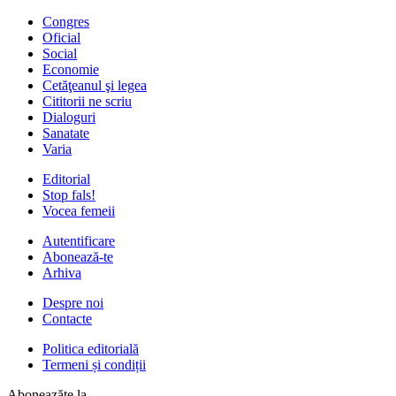
Congres
Oficial
Social
Economie
Cetăţeanul şi legea
Cititorii ne scriu
Dialoguri
Sanatate
Varia
Editorial
Stop fals!
Vocea femeii
Autentificare
Abonează-te
Arhiva
Despre noi
Contacte
Politica editorială
Termeni și condiții
Aboneazăte la