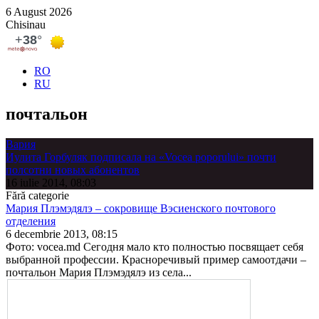
6 August 2026
Chisinau
RO
RU
почтальон
Вария
Иулитa Горбуляк подписала на «Vocea poporului» почти
полсотни новых абонентов
16 iulie 2014, 08:03
Fără categorie
Мария Плэмэдялэ – сокровище Вэсиенского почтового
отделения
6 decembrie 2013, 08:15
Фото: vocea.md Сегодня мало кто полностью посвящает себя
выбранной профессии. Красноречивый пример самоотдачи –
почтальон Мария Плэмэдялэ из села...