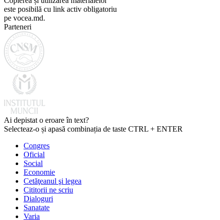
Copierea și utilizarea materialelor
este posibilă cu link activ obligatoriu
pe vocea.md.
Parteneri
Ai depistat o eroare în text?
Selecteaz-o și apasă combinația de taste CTRL + ENTER
Congres
Oficial
Social
Economie
Cetăţeanul şi legea
Cititorii ne scriu
Dialoguri
Sanatate
Varia