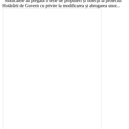
Sindicatele au pregătit o serie de propuneri și obiecții la proiectul
Ho­tărârii de Guvern cu privire la mo­dificarea și abrogarea unor...