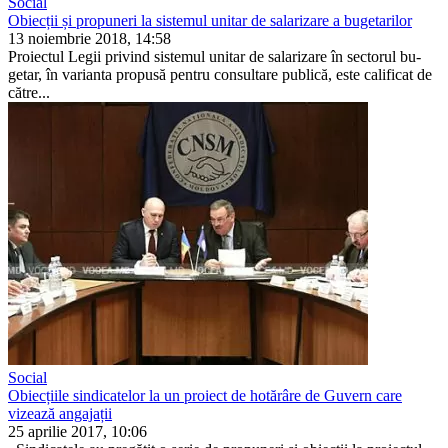
Social
Obiecții și propuneri la sistemul unitar de salarizare a bugetarilor
13 noiembrie 2018, 14:58
Proiectul Legii privind sistemul unitar de salarizare în sectorul bu­
getar, în varianta propusă pentru consultare publică, este calificat de
către...
Social
Obiecțiile sindicatelor la un proiect de hotărâre de Guvern care
vizează angajații
25 aprilie 2017, 10:06