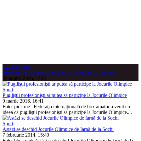
Без рубрики
Evoluţia sportivilor moldoveni la JO de la Rio de Janeiro
26 august 2016, 17:01
Sport
Pugiliştii profesionişti ar putea să participe la Jocurile Olim­pice
9 martie 2016, 16:41
Foto: pic2.me Federaţia internațională de box amator a venit cu
ideea ca pugiliştii profesionişti să participe la Jocurile Olim­pice....
Sport
Astăzi se deschid Jocurile Olimpice de Iarnă de la Sochi
7 februarie 2014, 15:40
Foto: bbc.co.uk Astăzi se deschid Jocurile Olimpice de Iarnă de la