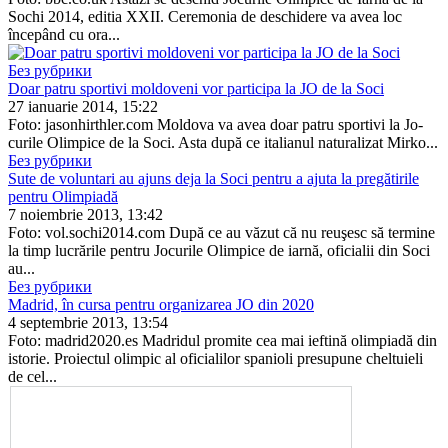
Sochi 2014, editia XXII. Ceremonia de deschidere va avea loc
începând cu ora...
Без рубрики
Doar patru sportivi moldoveni vor participa la JO de la Soci
27 ianuarie 2014, 15:22
Foto: jasonhirthler.com Moldova va avea doar patru sportivi la Jo­
curile Olimpice de la Soci. Asta după ce ita­lianul naturalizat Mir­ko...
Без рубрики
Sute de voluntari au ajuns deja la Soci pentru a ajuta la pregătirile
pentru Olimpiadă
7 noiembrie 2013, 13:42
Foto: vol.sochi2014.com După ce au văzut că nu re­uşesc să termine
la timp lucrările pentru Jocurile Olimpice de iarnă, ofici­alii din Soci
au...
Без рубрики
Madrid, în cursa pentru organizarea JO din 2020
4 septembrie 2013, 13:54
Foto: madrid2020.es Madridul promite cea mai ieftină olimpiadă din
istorie. Proiectul olimpic al oficialilor spanioli presupune cheltuieli
de cel...