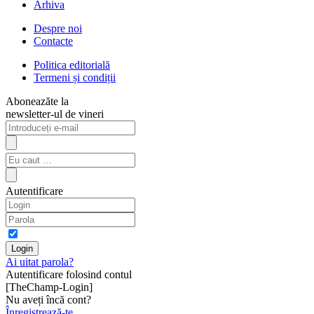
Arhiva
Despre noi
Contacte
Politica editorială
Termeni și condiții
Aboneazăte la
newsletter-ul de vineri
Autentificare
Ai uitat parola?
Autentificare folosind contul
[TheChamp-Login]
Nu aveți încă cont?
Înregistrează-te