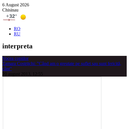
6 August 2026
Chisinau
RO
RU
interpreta
Vocea copiilor
Tamara Costriţchi: ”Când am o greutate pe suflet sau sunt fericită,
cânt”
20 august 2013, 12:55