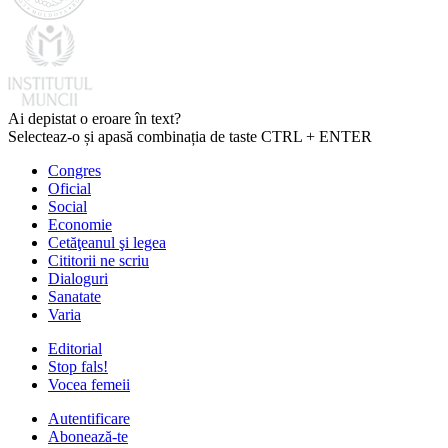
Ai depistat o eroare în text?
Selecteaz-o și apasă combinația de taste CTRL + ENTER
Congres
Oficial
Social
Economie
Cetăţeanul şi legea
Cititorii ne scriu
Dialoguri
Sanatate
Varia
Editorial
Stop fals!
Vocea femeii
Autentificare
Abonează-te