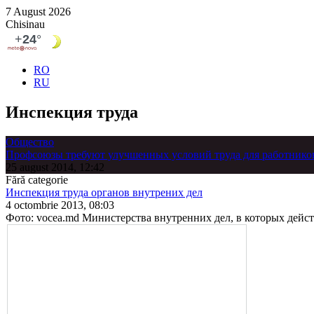
7 August 2026
Chisinau
RO
RU
Инспекция труда
Общество
Профсоюзы требуют улучшенных условий труда для работнико
25 august 2014, 12:42
Fără categorie
Инспекция труда органов внутрених дел
4 octombrie 2013, 08:03
Фото: vocea.md Министер­ства внутренних дел, в которых действ