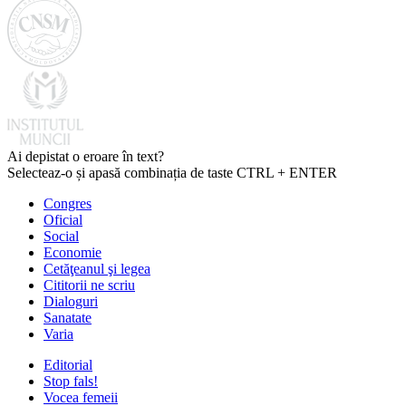
Ai depistat o eroare în text?
Selecteaz-o și apasă combinația de taste CTRL + ENTER
Congres
Oficial
Social
Economie
Cetăţeanul şi legea
Cititorii ne scriu
Dialoguri
Sanatate
Varia
Editorial
Stop fals!
Vocea femeii