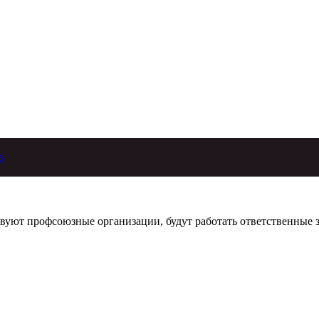
в
уют профсоюзные органи­зации, будут работать ответствен­ные за