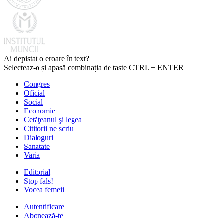
Ai depistat o eroare în text?
Selecteaz-o și apasă combinația de taste CTRL + ENTER
Congres
Oficial
Social
Economie
Cetăţeanul şi legea
Cititorii ne scriu
Dialoguri
Sanatate
Varia
Editorial
Stop fals!
Vocea femeii
Autentificare
Abonează-te