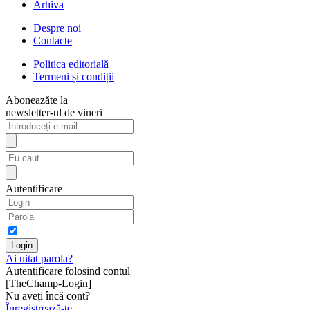
Arhiva
Despre noi
Contacte
Politica editorială
Termeni și condiții
Aboneazăte la
newsletter-ul de vineri
Autentificare
Ai uitat parola?
Autentificare folosind contul
[TheChamp-Login]
Nu aveți încă cont?
Înregistrează-te