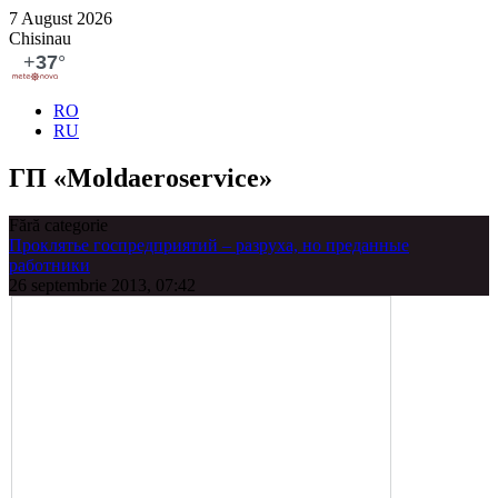
7 August 2026
Chisinau
RO
RU
ГП «Moldaeroservice»
Fără categorie
Проклятье госпредприятий – разруха, но преданные
работники
26 septembrie 2013, 07:42