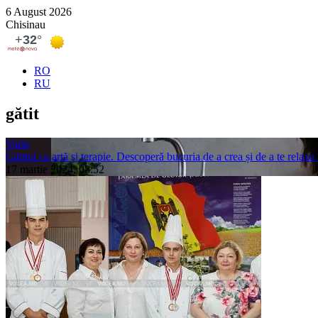
6 August 2026
Chisinau
RO
RU
gătit
Varia
Gătitul ca artă și terapie. Descoperă bucuria de a crea și de a te relaxa
17 martie 2024, 08:52