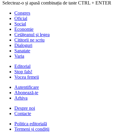
Selecteaz-o și apasă combinația de taste CTRL + ENTER
Congres
Oficial
Social
Economie
Cetăţeanul şi legea
Cititorii ne scriu
Dialoguri
Sanatate
Varia
Editorial
Stop fals!
Vocea femeii
Autentificare
Abonează-te
Arhiva
Despre noi
Contacte
Politica editorială
Termeni și condiții