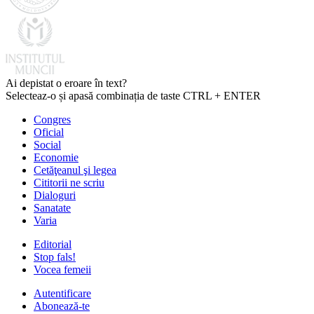
Ai depistat o eroare în text?
Selecteaz-o și apasă combinația de taste CTRL + ENTER
Congres
Oficial
Social
Economie
Cetăţeanul şi legea
Cititorii ne scriu
Dialoguri
Sanatate
Varia
Editorial
Stop fals!
Vocea femeii
Autentificare
Abonează-te