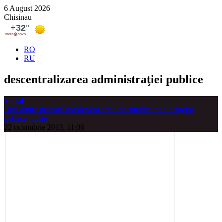
6 August 2026
Chisinau
RO
RU
descentralizarea administraţiei publice
Social
Unii dintre primarii moldoveni cer descentralizarea finanțelor
publice locale
22 octombrie 2013, 11:06