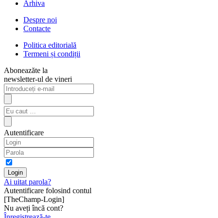
Arhiva
Despre noi
Contacte
Politica editorială
Termeni și condiții
Aboneazăte la
newsletter-ul de vineri
Autentificare
Ai uitat parola?
Autentificare folosind contul
[TheChamp-Login]
Nu aveți încă cont?
Înregistrează-te