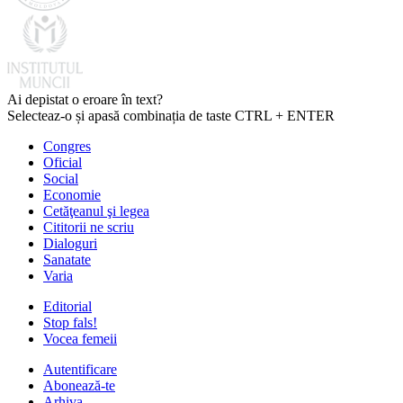
Ai depistat o eroare în text?
Selecteaz-o și apasă combinația de taste CTRL + ENTER
Congres
Oficial
Social
Economie
Cetăţeanul şi legea
Cititorii ne scriu
Dialoguri
Sanatate
Varia
Editorial
Stop fals!
Vocea femeii
Autentificare
Abonează-te
Arhiva