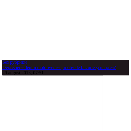
Без рубрики
Deprecierea leului moldovenesc, motiv de bucurie şi nu prea?
29 august 2013, 07:51