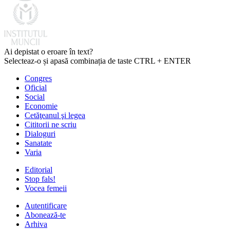
Ai depistat o eroare în text?
Selecteaz-o și apasă combinația de taste CTRL + ENTER
Congres
Oficial
Social
Economie
Cetăţeanul şi legea
Cititorii ne scriu
Dialoguri
Sanatate
Varia
Editorial
Stop fals!
Vocea femeii
Autentificare
Abonează-te
Arhiva