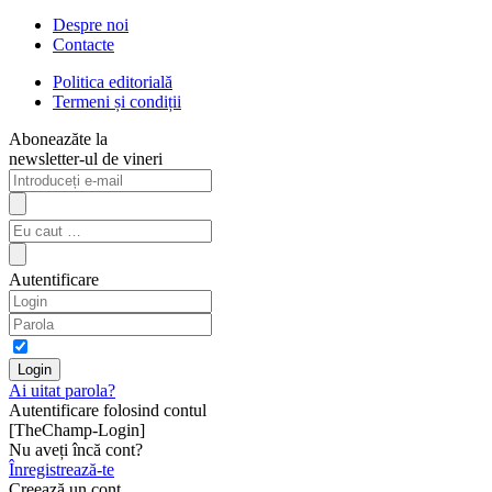
Despre noi
Contacte
Politica editorială
Termeni și condiții
Aboneazăte la
newsletter-ul de vineri
Autentificare
Ai uitat parola?
Autentificare folosind contul
[TheChamp-Login]
Nu aveți încă cont?
Înregistrează-te
Creează un cont