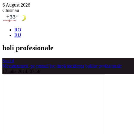
6 August 2026
Chisinau
RO
RU
boli profesionale
Social
Mecanizatorii, pe primul loc după incidenţa bolilor profesionale
17 iulie 2014, 07:58