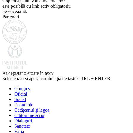
Copierea și utilizarea materialelor
este posibilă cu link activ obligatoriu
pe vocea.md.
Parteneri
Ai depistat o eroare în text?
Selecteaz-o și apasă combinația de taste CTRL + ENTER
Congres
Oficial
Social
Economie
Cetăţeanul şi legea
Cititorii ne scriu
Dialoguri
Sanatate
Varia