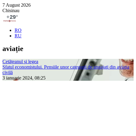
7 August 2026
Chisinau
RO
RU
aviație
Cetăţeanul şi legea
Sfatul economistului. Pensiile unor categorii de angajaţi din aviaţia
civilă
3 ianuarie 2024, 08:25