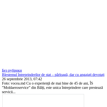
Без рубрики
Blestemul întreprinderilor de stat – pârloagă, dar cu angajați devotați
26 septembrie 2013, 07:42
Foto: vocea.md Cu o experiență de mai bine de 45 de ani, ÎS
”Moldaeroservice” din Bălți, este unica întreprindere care prestează
servicii...