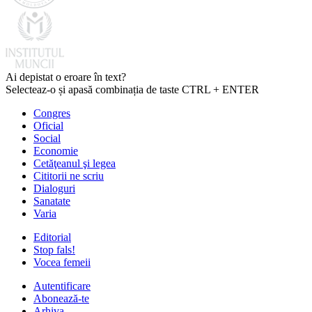
Ai depistat o eroare în text?
Selecteaz-o și apasă combinația de taste CTRL + ENTER
Congres
Oficial
Social
Economie
Cetăţeanul şi legea
Cititorii ne scriu
Dialoguri
Sanatate
Varia
Editorial
Stop fals!
Vocea femeii
Autentificare
Abonează-te
Arhiva