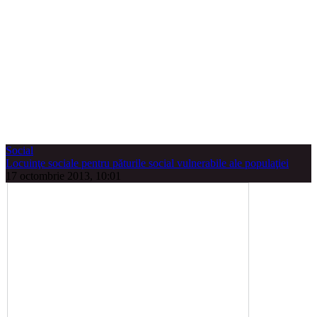
Social
Locuinţe sociale pentru păturile social vulnerabile ale populaţiei
17 octombrie 2013, 10:01