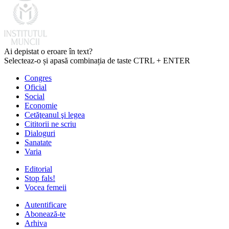
Ai depistat o eroare în text?
Selecteaz-o și apasă combinația de taste CTRL + ENTER
Congres
Oficial
Social
Economie
Cetăţeanul şi legea
Cititorii ne scriu
Dialoguri
Sanatate
Varia
Editorial
Stop fals!
Vocea femeii
Autentificare
Abonează-te
Arhiva