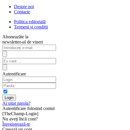
Despre noi
Contacte
Politica editorială
Termeni și condiții
Aboneazăte la
newsletter-ul de vineri
Autentificare
Ai uitat parola?
Autentificare folosind contul
[TheChamp-Login]
Nu aveți încă cont?
Înregistrează-te
Creează un cont