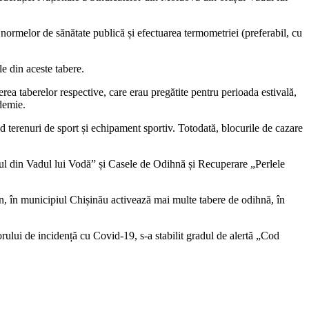
nor­melor de sănătate publică și efectu­area termometriei (preferabil, cu
le din aceste tabere.
ea taberelor respective, care erau pregătite pentru perioada estivală,
ndemie.
nd terenuri de sport și echipament sportiv. Totodată, blocurile de cazare
ngul din Vadul lui Vodă” și Casele de Odihnă și Recuperare „Perlele
an, în municipiul Chișinău activează mai multe tabere de odihnă, în
orului de incidență cu Covid-19, s-a stabilit gradul de aler­tă „Cod