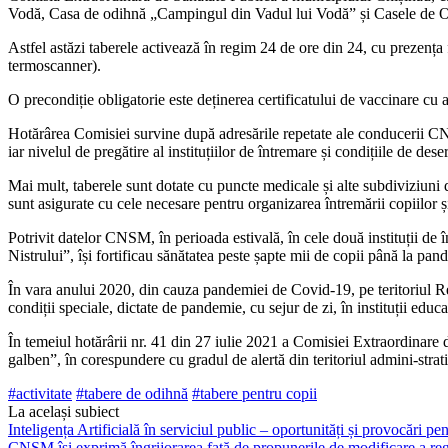
Vodă, Casa de odihnă „Campingul din Vadul lui Vodă” și Casele de Odih
Astfel astăzi taberele activează în regim 24 de ore din 24, cu prezența 
ter­moscanner).
O precondiție obligatorie este deținerea certificatului de vaccinare cu a
Hotărârea Comisiei survine după adresările repetate ale conducerii CNSM
iar nivelul de pregătire al instituțiilor de întremare și condițiile de de
Mai mult, taberele sunt dotate cu puncte medicale și alte subdiviziuni d
sunt asigurate cu cele necesare pen­tru organizarea întremării copiilor ș
Potrivit datelor CNSM, în perioada estivală, în cele două instituții d
Nistrului”, își for­tificau sănătatea peste șapte mii de copii până la pan
În vara anului 2020, din cauza pan­demiei de Covid-19, pe teritoriul Re
condiții speciale, dictate de pandemie, cu se­jur de zi, în instituții educ
În temeiul hotărârii nr. 41 din 27 iulie 2021 a Comisiei Extraor­dinare 
galben”, în corespundere cu gradul de alertă din teritoriul admini-str
#activitate
#tabere de odihnă
#tabere pentru copii
La același subiect
Inteligența Artificială în serviciul public – oportunități și provocări pent
CNSM își exprimă îngrijorarea față de propunerile de modificare a regl