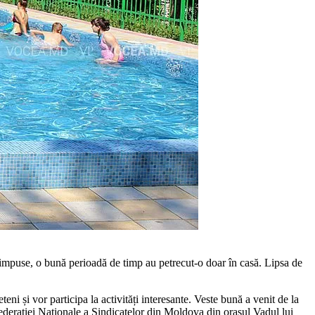
lor impuse, o bună perioadă de timp au petrecut-o doar în casă. Lipsa de
ni și vor participa la activități interesante. Veste bună a venit de la
ederației Naționale a Sindicate­lor din Moldova din orașul Vadul lui