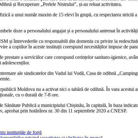
nă și Recuperare „Perlele Nistrului”, și-au reluat activitatea.
fizică a unui număr maxim de 15 elevi în grupă, cu respectarea strictă a 
mbele doze a personalului an­gajat și a personalului antrenat în activități
 și întrevederile cu responsabili din domeniu cu privire la redeschi­der
servire a copiilor în aceste instituții corespund necesităților impuse de pa
e prestare a serviciilor care cores­pund cerințelor sanitaro-igienice, avâ
i adolescenților.
e în­tremare ale sindicatelor din Vadul lui Vodă, Casa de odihnă „Campi
demie.
­publicii Moldova nu a activat nici o tabără de odihnă. În vara acestui 
aționale, cu o durată de 7-8 ore.
de Sănătate Publică a mu­nicipiului Chișinău, în capitală, în baza indicat
ativ, aprobat prin hotărârea nr. 30 din 11 septembrie 2020 a CNESP.
ru instituțiile de forță
ementărilor privind securitatea și sănătatea în muncă