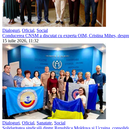
Dialoguri
,
Oficial
,
Social
Conducerea CNSM a discutat cu experta OIM, Cristina Miheș, despre 
15 iulie 2026, 11:32
Dialoguri
,
Oficial
,
Sanatate
,
Social
Solidaritatea sindicală dintre Republica Moldova și Ucraina, consolidat