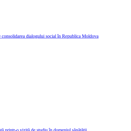
consolidarea dialogului social în Republica Moldova
ă printr-o vizită de studiu în domeniul sănătății