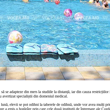
 să se adapteze din mers la studiile la distanță, iar din ca­uza restricții
 avertizat specialiștii din do­meniul medical.
nă, elevii se pot odihni la tabe­rele de odihnă, unde vor avea mulți priete
e a emis o hotărâre prin care cele două instituții de întremare ale Conf