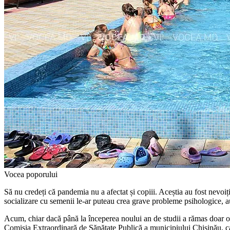
Vocea poporului
Să nu credeți că pandemia nu a afectat și copiii. Aceștia au fost nevoiți
socializa­re cu semenii le-ar puteau crea grave probleme psihologice, au
Acum, chiar dacă până la începe­rea noului an de studii a rămas doar o lu
Comisia Extraordinară de Sănăta­te Publică a municipiului Chișinău, car