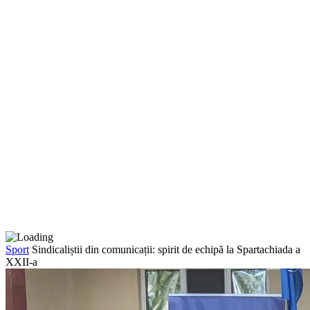
Sport
Sindicaliștii din comunicații: spirit de echipă la Spartachiada a
XXII-a