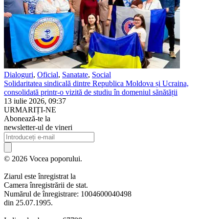
Dialoguri
,
Oficial
,
Sanatate
,
Social
Solidaritatea sindicală dintre Republica Moldova și Ucraina,
consolidată printr-o vizită de studiu în domeniul sănătății
13 iulie 2026, 09:37
URMARIȚI-NE
Abonează-te la
newsletter-ul de vineri
© 2026 Vocea poporului.
Ziarul este înregistrat la
Camera înregistrării de stat.
Numărul de înregistrare: 1004600040498
din 25.07.1995.