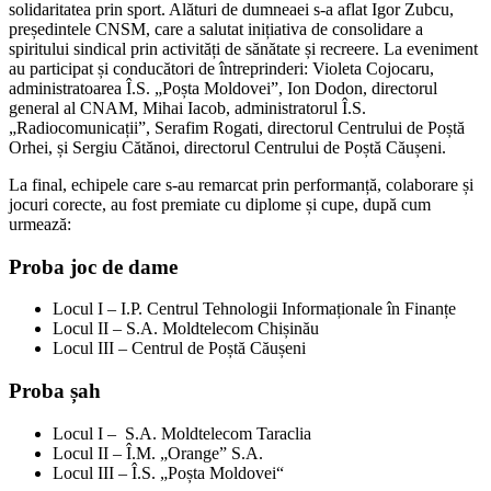
solidaritatea prin sport. Alături de dumneaei s-a aflat Igor Zubcu,
președintele CNSM, care a salutat inițiativa de consolidare a
spiritului sindical prin activități de sănătate și recreere. La eveniment
au participat și conducători de întreprinderi: Violeta Cojocaru,
administratoarea Î.S. „Poșta Moldovei”, Ion Dodon, directorul
general al CNAM, Mihai Iacob, administratorul Î.S.
„Radiocomunicații”, Serafim Rogati, directorul Centrului de Poștă
Orhei, și Sergiu Cătănoi, directorul Centrului de Poștă Căușeni.
La final, echipele care s-au remarcat prin performanță, colaborare și
jocuri corecte, au fost premiate cu diplome și cupe, după cum
urmează:
Proba joc de dame
Locul I – I.P. Centrul Tehnologii Informaționale în Finanțe
Locul II – S.A. Moldtelecom Chișinău
Locul III – Centrul de Poștă Căușeni
Proba șah
Locul I – S.A. Moldtelecom Taraclia
Locul II – Î.M. „Orange” S.A.
Locul III – Î.S. „Poșta Moldovei“