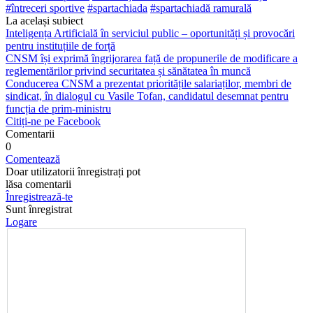
#întreceri sportive
#spartachiada
#spartachiadă ramurală
La același subiect
Inteligența Artificială în serviciul public – oportunități și provocări
pentru instituțiile de forță
CNSM își exprimă îngrijorarea față de propunerile de modificare a
reglementărilor privind securitatea și sănătatea în muncă
Conducerea CNSM a prezentat prioritățile salariaților, membri de
sindicat, în dialogul cu Vasile Tofan, candidatul desemnat pentru
funcția de prim-ministru
Citiți-ne pe Facebook
Comentarii
0
Comentează
Doar utilizatorii înregistrați pot
lăsa comentarii
Înregistrează-te
Sunt înregistrat
Logare