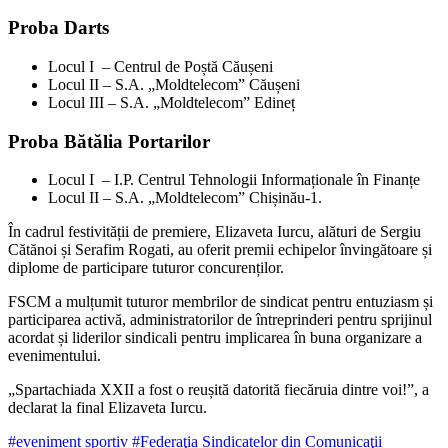
Proba Darts
Locul I – Centrul de Poștă Căușeni
Locul II – S.A. „Moldtelecom” Căușeni
Locul III – S.A. „Moldtelecom” Edineț
Proba Bătălia Portarilor
Locul I – I.P. Centrul Tehnologii Informaționale în Finanțe
Locul II – S.A. „Moldtelecom” Chișinău-1.
În cadrul festivității de premiere, Elizaveta Iurcu, alături de Sergiu
Cătănoi și Serafim Rogati, au oferit premii echipelor învingătoare și
diplome de parti­cipare tuturor concurenților.
FSCM a mulțumit tuturor membrilor de sindicat pentru entuziasm și
par­ticiparea activă, administratorilor de întreprinderi pentru sprijinul
acordat și liderilor sindicali pentru implicarea în buna organizare a
evenimentului.
„Spartachiada XXII a fost o reușită datorită fiecăruia dintre voi!”, a
declarat la final Elizaveta Iurcu.
#eveniment sportiv
#Federaţia Sindicatelor din Comunicaţii