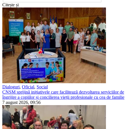
Citește și
Dialoguri
,
Oficial
,
Social
CNSM sprijină inițiativele care facilitează dezvoltarea serviciilor de
îngrijire a copiilor și concilierea vieții profesionale cu cea de familie
7 august 2026, 09:56