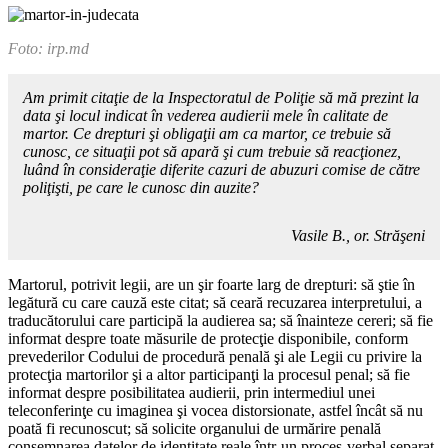
Foto: irp.md
Am primit citaţie de la Inspectoratul de Poliţie să mă prezint la
data şi locul indicat în vederea audierii mele în calitate de
martor. Ce drepturi şi obligaţii am ca martor, ce trebuie să
cunosc, ce situaţii pot să apa­ră şi cum trebuie să reacţionez,
luând în consideraţie diferite cazuri de abuzuri comise de către
poliţişti, pe care le cunosc din auzite?
Vasile B., or. Străşeni
Martorul, potrivit legii, are un şir foarte larg de drepturi: să ştie în
legătură cu care cauză este ci­tat; să ceară recuzarea interpretu­lui, a
traducătorului care participă la audierea sa; să înainteze cereri; să fie
informat despre toate mă­surile de protecţie disponibile, conform
prevederilor Codului de procedură penală şi ale Legii cu privire la
protecţia martorilor şi a altor participanţi la procesul penal; să fie
informat despre po­sibilitatea audierii, prin interme­diul unei
teleconferinţe cu imagi­nea şi vocea distorsionate, astfel încât să nu
poată fi recunoscut; să solicite organului de urmărire penală
consemnarea datelor de identitate reale într-un proces-verbal separat,