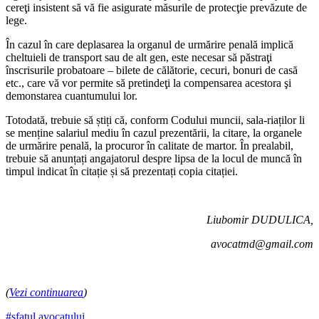
cereţi insistent să vă fie asigurate măsurile de protecţie prevăzute de
lege.
În cazul în care deplasarea la organul de urmărire penală im­plică
cheltuieli de transport sau de alt gen, este necesar să păstraţi
înscrisurile probatoare – bilete de călătorie, cecuri, bonuri de casă
etc., care vă vor permite să pre­tindeţi la compensarea acestora şi
demonstarea cuantumului lor.
Totodată, trebuie să știți că, conform Codului muncii, sala-riaților li
se menține salariul me­diu în cazul prezentării, la citare, la organele
de urmărire penală, la procuror în calitate de martor. În prealabil,
trebuie să anunțați angajatorul despre lipsa de la lo­cul de muncă în
timpul indicat în citație și să prezentați copia citației.
Liubomir DUDULICA,
avocatmd@gmail.com
(
Vezi continuarea
)
#sfatul avocatului