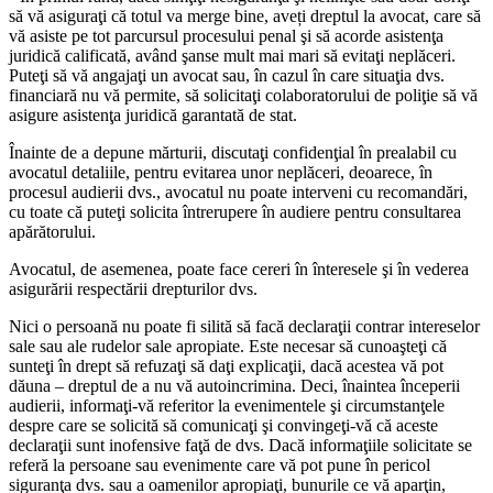
să vă asiguraţi că totul va merge bine, aveți dreptul la avocat, care să
vă asiste pe tot parcursul procesului penal şi să acorde asistenţa
juridică califi­cată, având şanse mult mai mari să evitaţi neplăceri.
Puteţi să vă angajaţi un avocat sau, în cazul în care situaţia dvs.
financiară nu vă permite, să solicitaţi colaborato­rului de poliţie să vă
asigure asis­tenţa juridică garantată de stat.
Înainte de a depune mărturii, discutaţi confidenţial în prealabil cu
avocatul detaliile, pentru evi­tarea unor neplăceri, deoarece, în
procesul audierii dvs., avocatul nu poate interveni cu recoman­dări,
cu toate că puteţi solicita în­trerupere în audiere pentru con­sultarea
apărătorului.
Avocatul, de asemenea, poate face cereri în înteresele şi în ve­derea
asigurării respectării drep­turilor dvs.
Nici o persoană nu poate fi silită să facă declaraţii contrar intereselor
sale sau ale rudelor sale apropiate. Este necesar să cunoaşteţi că
sunteţi în drept să refuzaţi să daţi explicaţii, dacă acestea vă pot
dăuna – dreptul de a nu vă autoincrimina. Deci, înaintea începerii
audierii, infor­maţi-vă referitor la evenimentele şi circumstanţele
despre care se solicită să comunicaţi şi convin­geţi-vă că aceste
declaraţii sunt inofensive faţă de dvs. Dacă in­formaţiile solicitate se
referă la persoane sau evenimente care vă pot pune în pericol
siguranţa dvs. sau a oamenilor apropiaţi, bunu­rile ce vă aparţin,