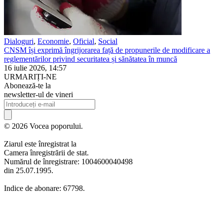
Dialoguri
,
Economie
,
Oficial
,
Social
CNSM își exprimă îngrijorarea față de propunerile de modificare a
reglementărilor privind securitatea și sănătatea în muncă
16 iulie 2026, 14:57
URMARIȚI-NE
Abonează-te la
newsletter-ul de vineri
© 2026 Vocea poporului.
Ziarul este înregistrat la
Camera înregistrării de stat.
Numărul de înregistrare: 1004600040498
din 25.07.1995.
Indice de abonare: 67798.