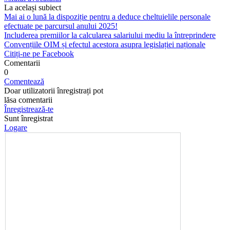
La același subiect
Mai ai o lună la dispoziție pentru a deduce cheltuielile personale
efectuate pe parcursul anului 2025!
Includerea premiilor la calcularea salariului mediu la întreprindere
Convențiile OIM și efectul acestora asupra legislației naționale
Citiți-ne pe Facebook
Comentarii
0
Comentează
Doar utilizatorii înregistrați pot
lăsa comentarii
Înregistrează-te
Sunt înregistrat
Logare