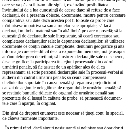
care se va păstra într-un plic sigilat, excluzând posibilitatea
învinuitului de a lua cunoştinţă de aceste date; să re­fuze de a face
declaraţii, de a pre­zenta obiecte, documente, mostre pentru cercetare
comparativă sau date dacă acestea pot fi folosite ca probe care
mărturisesc împotriva sa sau a rudelor sale apropiate; să facă
declaraţii în limba maternă sau în altă limbă pe care o pose­dă; să ia
cunoştinţă de declaraţiile sale înregistrate, să ceară corecta­rea sau
completarea declaraţiilor sale; la depunerea declaraţiilor, să utilizeze
documente ce conţin calcule complicate, denumiri geo­grafice şi altă
informaţie care este dificil de a o expune din memorie, notiţe asupra
amănuntelor greu de reţinut; să ilustreze declaraţiile sale cu scheme,
desene grafice; la participarea în acţiuni procesuale din cadrul
urmăririi penale, să fie asistat de un apărător ales de el ca
reprezentant; să scrie personal declaraţiile sale în procesul-ver­bal al
audierii din cadrul urmări­rii penale; să ceară compensarea
cheltuielilor suportate în cauza penală şi repararea prejudiciului
cauzat de acţiunile nelegitime ale organului de urmărire penală; să i
se restituie bunurile ridicate de organul de urmărire penală sau
prezentate de el însuşi în calitate de probe, să primească documen­
tele care îi aparţin, în original.
Din şirul de drepturi enume­rat este necesar să ţineţi cont, în special,
de câteva momente im­portante.
În primul rând, dacă simţiţi nesiguranţă şi nelinişte sau doar doriţi