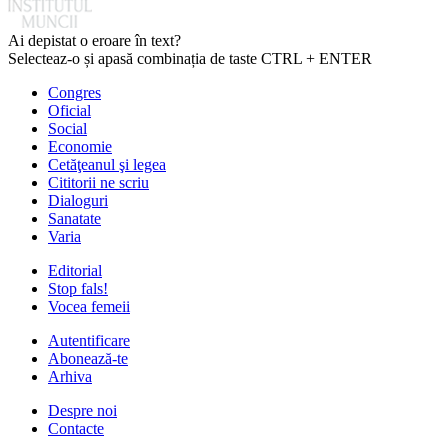
Ai depistat o eroare în text?
Selecteaz-o și apasă combinația de taste CTRL + ENTER
Congres
Oficial
Social
Economie
Cetăţeanul şi legea
Cititorii ne scriu
Dialoguri
Sanatate
Varia
Editorial
Stop fals!
Vocea femeii
Autentificare
Abonează-te
Arhiva
Despre noi
Contacte