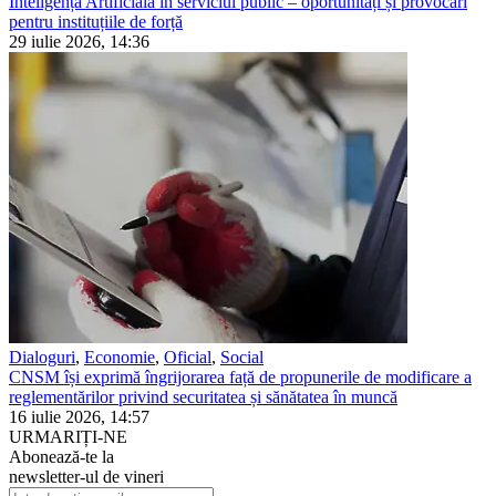
Inteligența Artificială în serviciul public – oportunități și provocări
pentru instituțiile de forță
29 iulie 2026, 14:36
Dialoguri
,
Economie
,
Oficial
,
Social
CNSM își exprimă îngrijorarea față de propunerile de modificare a
reglementărilor privind securitatea și sănătatea în muncă
16 iulie 2026, 14:57
URMARIȚI-NE
Abonează-te la
newsletter-ul de vineri