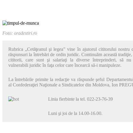
Foto: oradestiri.ro
Rubrica „Cetăţeanul şi legea” vine în aju­torul cititorului nostru 
răspun­suri la întrebări de ordin juridic. Conti­nuăm această tradiţie
cititorii, care sunt şi salariaţi la diverse întreprin­deri, să n
vulnerabili juridic în faţa celor care încearcă să-i manipuleze.
La întrebările primite la redacţie va răs­punde şeful Departamentul
al Confederaţiei Naţionale a Sindicatelor din Moldova, Ion PRE
Linia fierbinte la tel. 022-23-76-39
Luni şi joi de la 14.00-16.00.