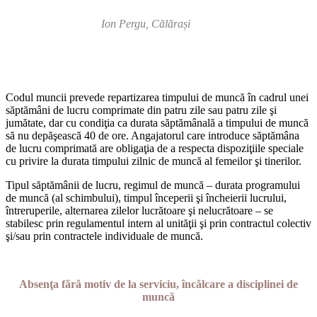
Ion Pergu, Călărași
Codul muncii prevede repartizarea timpului de muncă în cadrul unei
săptămâni de lucru comprimate din patru zile sau patru zile şi
jumătate, dar cu condiţia ca durata săptămânală a timpului de muncă
să nu depăşească 40 de ore. Angajatorul care introduce săptămâna
de lucru comprimată are obligaţia de a respecta dis­poziţiile speciale
cu privire la durata timpului zilnic de muncă al femeilor şi tinerilor.
Tipul săptămânii de lucru, regimul de muncă – durata progra­mului
de muncă (al schimbului), timpul începerii şi încheierii lu­crului,
întreruperile, alternarea zilelor lucrătoare şi nelucrătoare – se
stabilesc prin regulamentul intern al unităţii şi prin contractul colectiv
şi/sau prin contractele individuale de muncă.
Absenţa fără motiv de la serviciu, încălcare a disciplinei de
muncă