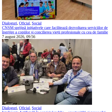
Dialoguri
,
Oficial
,
Social
CNSM sprijină inițiativele care facilitează dezvoltarea serviciilor de
îngrijire a copiilor și concilierea vieții profesionale cu cea de familie
7 august 2026, 09:56
Dialoguri
,
Oficial
,
Social