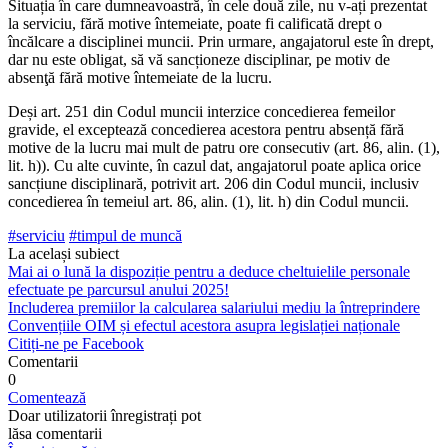
Situația în care dumneavoastră, în cele două zile, nu v-ați pre­zentat
la serviciu, fără motive întemeiate, poate fi calificată drept o
încălcare a disciplinei muncii. Prin urmare, angajatorul este în drept,
dar nu este obligat, să vă sancționeze disciplinar, pe motiv de
absenţă fără motive întemeiate de la lucru.
Deși art. 251 din Codul muncii interzice concedierea femeilor
gravide, el exceptează concedierea acestora pentru absență fără
motive de la lucru mai mult de patru ore consecutiv (art. 86, alin. (1),
lit. h)). Cu alte cuvinte, în cazul dat, angajatorul poate aplica orice
sancțiune disciplinară, potrivit art. 206 din Codul muncii, inclusiv
concedierea în temeiul art. 86, alin. (1), lit. h) din Codul muncii.
#serviciu
#timpul de muncă
La același subiect
Mai ai o lună la dispoziție pentru a deduce cheltuielile personale
efectuate pe parcursul anului 2025!
Includerea premiilor la calcularea salariului mediu la întreprindere
Convențiile OIM și efectul acestora asupra legislației naționale
Citiți-ne pe Facebook
Comentarii
0
Comentează
Doar utilizatorii înregistrați pot
lăsa comentarii