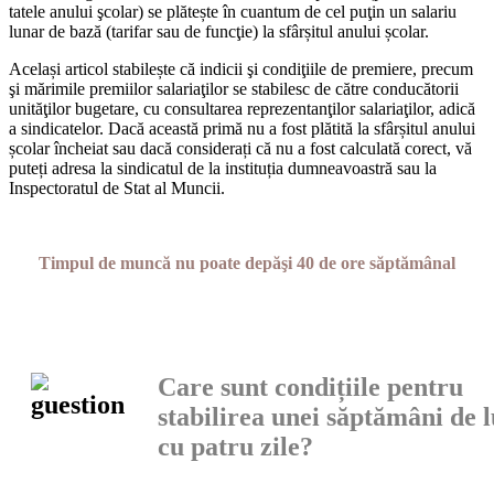
tatele anului şcolar) se plătește în cuantum de cel puţin un salariu
lunar de bază (tarifar sau de funcţie) la sfârșitul anului școlar.
Același articol stabilește că indicii şi condiţiile de premiere, pre­cum
şi mărimile premiilor salariaţilor se stabilesc de către condu­cătorii
unităţilor bugetare, cu consultarea reprezentanţilor salari­aţilor, adică
a sindicatelor. Dacă această primă nu a fost plătită la sfârșitul anului
școlar încheiat sau dacă considerați că nu a fost calculată corect, vă
puteți adresa la sindicatul de la instituția dum­neavoastră sau la
Inspectoratul de Stat al Muncii.
Timpul de muncă nu poate depăşi 40 de ore săptămânal
Care sunt condițiile pentru
stabilirea unei săptămâni de 
cu patru zile?