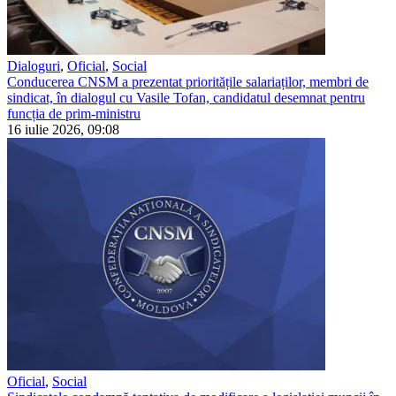
Dialoguri
,
Oficial
,
Social
Conducerea CNSM a prezentat prioritățile salariaților, membri de
sindicat, în dialogul cu Vasile Tofan, candidatul desemnat pentru
funcția de prim-ministru
16 iulie 2026, 09:08
Oficial
,
Social