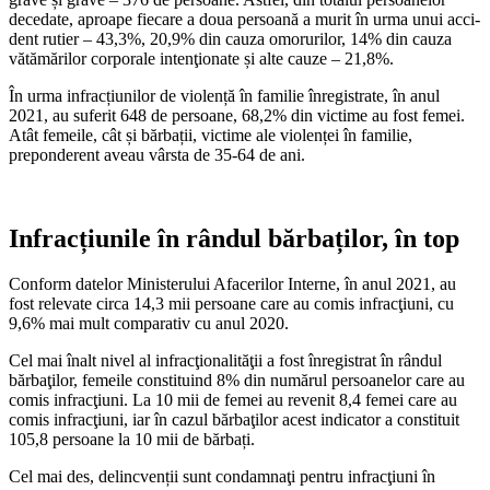
decedate, aproape fiecare a doua persoană a murit în urma unui acci­
dent rutier – 43,3%, 20,9% din cauza omo­rurilor, 14% din cauza
vătămărilor corporale intenţionate și alte cauze – 21,8%.
În urma infracțiunilor de violență în fa­milie înregistrate, în anul
2021, au suferit 648 de persoane, 68,2% din victime au fost femei.
Atât femeile, cât și bărbații, victime ale violenței în familie,
preponderent aveau vârsta de 35-64 de ani.
Infracțiunile în rândul bărbaților, în top
Conform datelor Ministerului Afacerilor Interne, în anul 2021, au
fost relevate circa 14,3 mii persoane care au comis infracţiuni, cu
9,6% mai mult comparativ cu anul 2020.
Cel mai înalt nivel al infracţionalităţii a fost înregistrat în rândul
bărbaţilor, femei­le constituind 8% din numărul persoanelor care au
comis infracţiuni. La 10 mii de femei au revenit 8,4 femei care au
comis infrac­ţiuni, iar în cazul bărbaţilor acest indicator a constituit
105,8 persoane la 10 mii de bărbați.
Cel mai des, delincvenții sunt condam­naţi pentru infracţiuni în