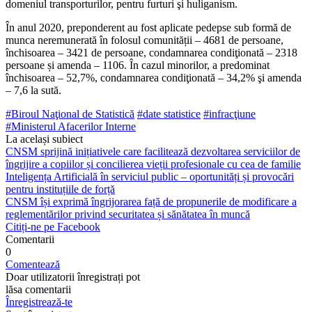
domeniul trans­porturilor, pentru furturi şi huliganism.
În anul 2020, preponderent au fost apli­cate pedepse sub formă de
munca nere­munerată în folosul comunității – 4681 de persoane,
închisoarea – 3421 de persoane, condamnarea condiţionată – 2318
persoa­ne și amenda – 1106. În cazul minorilor, a predominat
închisoarea – 52,7%, condam­narea condiţionată – 34,2% şi amenda
– 7,6 la sută.
#Biroul Naţional de Statistică
#date statistice
#infracţiune
#Ministerul Afaceri­lor Interne
La același subiect
CNSM sprijină inițiativele care facilitează dezvoltarea serviciilor de
îngrijire a copiilor și concilierea vieții profesionale cu cea de familie
Inteligența Artificială în serviciul public – oportunități și provocări
pentru instituțiile de forță
CNSM își exprimă îngrijorarea față de propunerile de modificare a
reglementărilor privind securitatea și sănătatea în muncă
Citiți-ne pe Facebook
Comentarii
0
Comentează
Doar utilizatorii înregistrați pot
lăsa comentarii
Înregistrează-te