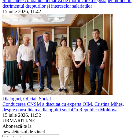
Sindicatele condamnă tentativa de modificare a legislației muncii în
detrimentul drepturilor și intereselor salariaților
15 iulie 2026, 11:42
Dialoguri
,
Oficial
,
Social
Conducerea CNSM a discutat cu experta OIM, Cristina Miheș,
despre consolidarea dialogului social în Republica Moldova
15 iulie 2026, 11:32
URMARIȚI-NE
Abonează-te la
newsletter-ul de vineri