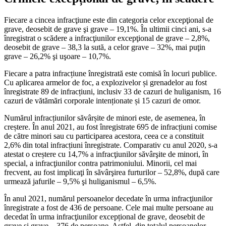
Fiecare a cincea infracţiune este din ca­tegoria celor excepţional de
grave, deosebit de grave şi grave – 19,1%. În ultimii cinci ani, s-a
înregistrat o scădere a infracţiunilor ex­cepţional de grave – 2,8%,
deosebit de gra­ve – 38,3 la sută, a celor grave – 32%, mai puţin
grave – 26,2% şi uşoare – 10,7%.
Fiecare a patra infracțiune înregistrată este comisă în locuri publice.
Cu aplicarea armelor de foc, a explozivelor și grenadelor au fost
înregistrate 89 de infracțiuni, inclu­siv 33 de cazuri de huliganism, 16
cazuri de vătămări corporale intenționate și 15 cazuri de omor.
Numărul infracțiunilor săvârșite de mi­nori este, de asemenea, în
creștere. În anul 2021, au fost înregistrate 695 de infracțiuni comise
de către minori sau cu participarea acestora, ceea ce a constituit
2,6% din total infracțiuni înregistrate. Comparativ cu anul 2020, s-a
atestat o creștere cu 14,7% a in­fracţiunilor săvârşite de minori, în
special, a infracţiunilor contra patrimoniului. Minorii, cel mai
frecvent, au fost implicaţi în săvâr­şirea furturilor – 52,8%, după care
urmează jafurile – 9,5% şi huliganismul – 6,5%.
În anul 2021, numărul persoanelor de­cedate în urma infracţiunilor
înregistrate a fost de 436 de persoane. Cele mai multe persoane au
decedat în urma infracţiunilor excepțional de grave, deosebit de
grave și grave – 376 de persoane. Astfel, din tota­lul persoanelor