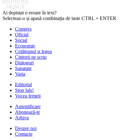
Ai depistat o eroare în text?
Selecteaz-o și apasă combinația de taste CTRL + ENTER
Congres
Oficial
Social
Economie
Cetăţeanul şi legea
Cititorii ne scriu
Dialoguri
Sanatate
Varia
Editorial
Stop fals!
Vocea femeii
Autentificare
Abonează-te
Arhiva
Despre noi
Contacte