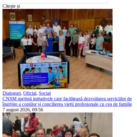
Citește și
Dialoguri
,
Oficial
,
Social
CNSM sprijină inițiativele care facilitează dezvoltarea serviciilor de
îngrijire a copiilor și concilierea vieții profesionale cu cea de familie
7 august 2026, 09:56