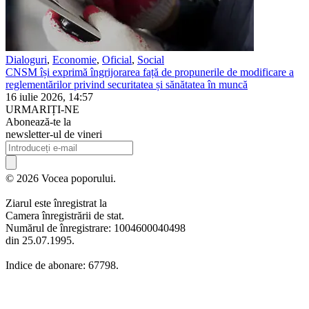
Dialoguri
,
Economie
,
Oficial
,
Social
CNSM își exprimă îngrijorarea față de propunerile de modificare a
reglementărilor privind securitatea și sănătatea în muncă
16 iulie 2026, 14:57
URMARIȚI-NE
Abonează-te la
newsletter-ul de vineri
© 2026 Vocea poporului.
Ziarul este înregistrat la
Camera înregistrării de stat.
Numărul de înregistrare: 1004600040498
din 25.07.1995.
Indice de abonare: 67798.