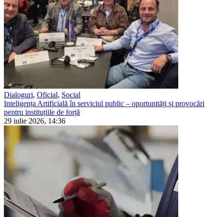
Dialoguri
,
Oficial
,
Social
Inteligența Artificială în serviciul public – oportunități și provocări
pentru instituțiile de forță
29 iulie 2026, 14:36