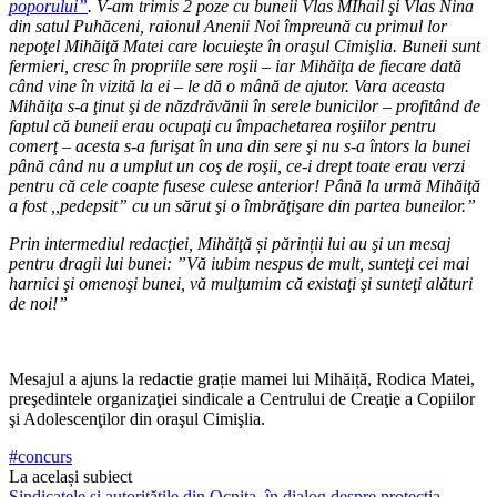
poporului”
. V-am trimis 2 poze cu buneii Vlas MIhail şi Vlas Nina
din sa­tul Puhăceni, raionul Anenii Noi împreună cu primul lor
nepoţel Mihăiţă Matei care locuieşte în oraşul Cimişlia. Buneii sunt
fermieri, cresc în propriile sere roşii – iar Mihă­iţa de fiecare dată
când vine în vizită la ei – le dă o mână de ajutor. Vara aceasta
Mihăiţa s-a ţinut şi de năzdrăvănii în serele bunicilor – profitând de
faptul că buneii erau ocupaţi cu împachetarea roşiilor pen­tru
comerţ – acesta s-a furişat în una din sere şi nu s-a întors la bunei
până când nu a um­plut un coş de roşii, ce-i drept toate erau verzi
pentru că cele coapte fusese culese anterior! Până la urmă Mihăiţă
a fost ,,pedepsit” cu un sărut şi o îmbrăţişare din partea bune­ilor.”
Prin intermediul redacţi­ei, Mihăiţă și părinții lui au şi un mesaj
pentru dragii lui bunei: ”Vă iubim nespus de mult, sunteţi cei mai
harnici şi omenoşi bunei, vă mulţumim că existaţi şi sunteţi alături
de noi!”
Mesajul a ajuns la redac­tie grație mamei lui Mihăiță, Rodica Matei,
preşedintele organizaţiei sindicale a Cen­trului de Creaţie a Copiilor
şi Adolescenţilor din oraşul Ci­mişlia.
#concurs
La același subiect
Sindicatele și autoritățile din Ocnița, în dialog despre protecția