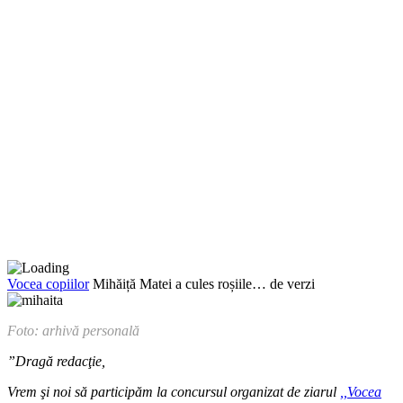
Vocea copiilor
Mihăiță Matei a cules roșiile… de verzi
Foto: arhivă personală
”Dragă redacţie,
Vrem şi noi să participăm la concursul organizat de zi­arul
,,Vocea