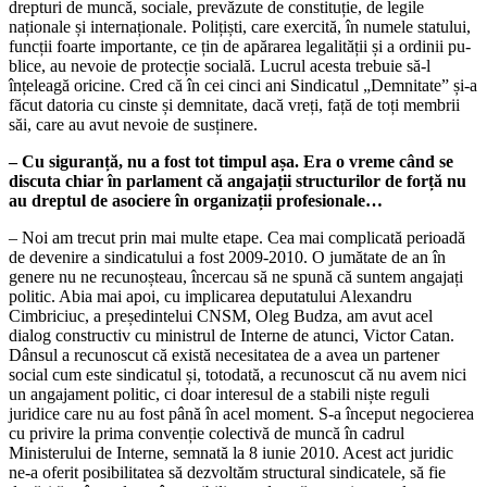
drepturi de muncă, sociale, pre­văzute de constituție, de legile
naționale și internaționale. Polițiști, care exercită, în numele statului,
funcții foarte importante, ce țin de apărarea legalității și a ordinii pu­
blice, au nevoie de protecție socială. Lucrul acesta trebuie să-l
înțeleagă oricine. Cred că în cei cinci ani Sindicatul „Demnitate” și-a
făcut datoria cu cinste și demnitate, dacă vreți, față de toți membrii
săi, care au avut nevoie de susținere.
– Cu siguranță, nu a fost tot tim­pul așa. Era o vreme când se
discu­ta chiar în parlament că angajații structurilor de forță nu
au dreptul de asociere în organizații profesi­onale…
– Noi am trecut prin mai multe etape. Cea mai complicată perioadă
de devenire a sindicatului a fost 2009-2010. O jumătate de an în
genere nu ne recunoșteau, încer­cau să ne spună că suntem angajați
politic. Abia mai apoi, cu implicarea deputatu­lui Alexandru
Cimbriciuc, a președintelui CNSM, Oleg Budza, am avut acel
dialog constructiv cu ministrul de Interne de atunci, Victor Catan.
Dânsul a recunoscut că există necesitatea de a avea un partener
social cum este sindicatul și, totodată, a re­cunoscut că nu avem nici
un angajament politic, ci doar interesul de a stabili niște reguli
juridice care nu au fost până în acel moment. S-a început negocierea
cu privi­re la prima convenție colectivă de muncă în cadrul
Ministerului de Interne, semna­tă la 8 iunie 2010. Acest act juridic
ne-a oferit posibilitatea să dezvoltăm structural sindicatele, să fie