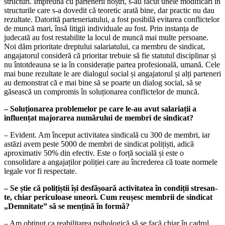
structuri. Împreună cu partenerii noștri, s-au făcut unele mo­dificări în
structurile care s-a dovedit că teoretic arată bine, dar practic nu dau
re­zultate. Datorită parteneriatului, a fost po­sibilă evitarea conflictelor
de muncă mari, însă litigii individuale au fost. Prin instanța de
judecată au fost restabilite la locul de muncă mai multe persoane.
Noi dăm prio­ritate dreptului salariatului, ca membru de sindicat,
angajatorul consideră că prioritar trebuie să fie statutul disciplinar și
nu în­totdeauna se ia în considerație partea pro­fesională, umană. Cele
mai bune rezultate le are dialogul social și angajatorul și alți parteneri
au demonstrat că e mai bine să se poarte un dialog social, să se
găsească un compromis în soluționarea conflictelor de muncă.
– Soluționarea problemelor pe care le-au avut salariații a
influențat majorarea numărului de membri de sindicat?
– Evident. Am început activitatea sin­dicală cu 300 de membri, iar
astăzi avem peste 5000 de membri de sindicat polițiști, adică
aproximativ 50% din efectiv. Este o forță socială și este o
consolidare a angajaților poliției care au încrederea că toate normele
legale vor fi respectate.
– Se știe că polițiștii își desfășoară activitatea în condiții stresan-
te, chiar periculoase uneori. Cum reușesc membrii de sindicat
„Demnitate” să se mențină în for­mă?
– Am obținut ca reabilitarea psihologică să se facă chiar în cadrul