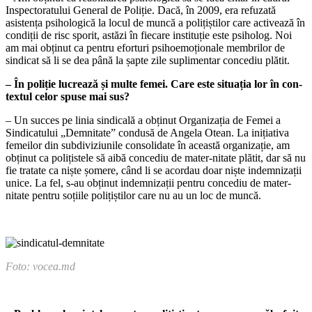
Inspectoratului General de Poliție. Dacă, în 2009, era refu­zată
asistența psihologică la locul de mun­că a polițiștilor care activează în
condiții de risc sporit, astăzi în fiecare instituție este psiholog. Noi
am mai obținut ca pen­tru eforturi psihoemoționale membrilor de
sindicat să li se dea până la șapte zile suplimentar concediu plătit.
– În poliție lucrează și multe fe­mei. Care este situația lor în con­
textul celor spuse mai sus?
– Un succes pe linia sindicală a obținut Organizația de Femei a
Sindicatului „Demnitate” condusă de Angela Otean. La inițiativa
femeilor din subdiviziunile con­solidate în această organizație, am
obținut ca polițistele să aibă concediu de mater-nitate plătit, dar să nu
fie tratate ca niște șomere, când li se acordau doar niște indemnizații
unice. La fel, s-au obținut indemnizații pentru concediu de mater-
nitate pentru soțiile polițiștilor care nu au un loc de muncă.
Foto: vocea.md