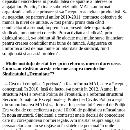
depășită neîncrederea în posibilitatea de apărare a intereselor
angajaților. Practic, în toate subdiviziuni­le MAI s-au format
organizații sindicale primare și s-a început o activitate produc­tivă. S-
au negociat, pe parcursul anilor 2010-2011, contracte colective de
muncă la nivel de unitate. A fost pentru prima dată când
conducătorul a semnat, împreună cu președintele organizației
sindicale, un contract colectiv. Prin activitatea sindica­lă, prin
dialogul social, s-a obținut să fie alocate mai multe surse financiare
pentru crearea condițiilor mai bune de muncă. Asigurarea cu
uniformă a fost de mai multe ori abordată de sindicat, fiind
soluționată și această problemă.
– Multe instituții de stat trec prin reforme, uneori dureroase.
Cum s-au răsfrânt aceste reforme asu­pra membrilor
Sindicatului „Dem­nitate”?
– Cea mai complicată perioadă a fost reforma MAI, care a început,
conceptual, în 2010, însă de facto, s-a pornit în 2012. Atunci În
structura MAI a revenit Poliția de Frontieră, s-a reformat structural
Ser­viciul Situațiilor Excepționale și Protecției Civile. Poliția a ieșit
din subordonarea MAI și s-a format Inspectoratul General de Poliție.
Era vorba de concedierea a peste 10.000 de polițiști cu reîncadrarea
în noua structură. Sindicatul a contestat unele de­cizii de concediere
care nu corespundeau normei legale. Am insistat asupra angajării
persoanelor care nu se regăseau în statele de personal în noile