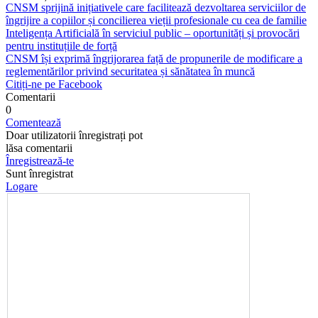
CNSM sprijină inițiativele care facilitează dezvoltarea serviciilor de
îngrijire a copiilor și concilierea vieții profesionale cu cea de familie
Inteligența Artificială în serviciul public – oportunități și provocări
pentru instituțiile de forță
CNSM își exprimă îngrijorarea față de propunerile de modificare a
reglementărilor privind securitatea și sănătatea în muncă
Citiți-ne pe Facebook
Comentarii
0
Comentează
Doar utilizatorii înregistrați pot
lăsa comentarii
Înregistrează-te
Sunt înregistrat
Logare