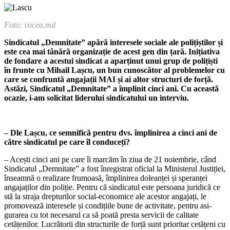
Foto: vocea.md
Sindicatul „Demnitate” apără interesele sociale ale polițiștilor și
este cea mai tânără organizație de acest gen din țară. Inițiativa
de fondare a acestui sindicat a aparținut unui grup de polițiști
în frunte cu Mihail Lașcu, un bun cunoscător al problemelor cu
care se confruntă angajații MAI și ai altor structuri de forță.
Astăzi, Sindicatul „Demnitate” a împlinit cinci ani. Cu această
ocazie, i-am solicitat liderului sindicatului un interviu.
– Dle Lașcu, ce semnifică pentru dvs. împlinirea a cinci ani de
către sindicatul pe care îl conduceți?
– Acești cinci ani pe care îi marcăm în ziua de 21 noiembrie, când
Sindica­tul „Demnitate” a fost înregistrat oficial la Ministerul Justiției,
înseamnă o rea­lizare frumoasă, împlinirea doleanței și speranței
angajaților din poliție. Pentru că sindicatul este persoana juridică ce
stă la straja drepturilor social-economice ale acestor angajați, le
promovează interesele și condițiile bune de activitate, pentru asi­
gurarea cu tot necesarul ca să poată presta servicii de calitate
cetățenilor. Lucrăto­rii din structurile de forță sunt prioritar cetățeni cu