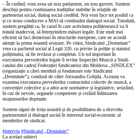
– În curând, vom avea un nou parlament, un nou guvern. Suntem
deschiși pentru continuarea tradițiilor stabilite în relațiile de
parteneriat social, dialog social credibil. Noi vom face tot posibil ca
și cu noua con­ducere a MAI să continuăm dialogul social. Totodată,
suntem pregătiți ca, în cazul în care activitatea polițienească va fi
tratată inadecvat, să întreprindem măsuri legale. Este mult mai
eficient să faci demersuri în structurile europene, care ne acordă
atenție la prima noastră sesizare. Pe viitor, Sindi­catul „Demnitate”
vrea ca pachetul social al Legii 320, cu privire la poliție și statutul
polițistului, să fie revăzut și completat. Un rol important în
executarea prevederilor legale îi revine Inspecției Muncii a Sindi­
catului din cadrul Federației Sindicatelor din Moldova „SINDLEX”
(organizație a cărei membră și fondatoare este Sindicatul
„Demnitate”), condusă de către Alexan­dru Gobjila. Aceasta va
examina executa­rea prevederilor contractului colectiv de muncă, a
convenției colective și a altor acte normative și legislative, sesizând,
în caz de nevoie, organele competente și cerând în­lăturarea
neajunsurilor depistate.
Suntem siguri de forța noastră și de posibilitatea de a dezvolta
parteneriatul și dialogul social în interesul social-economic al
membrilor de sindicat.
#interviu
#Sindicatul „Demnitate”
La același subiect