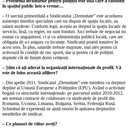
– Problema locuințelor pentru polițiști este una care a răbufnit
în spațiul public într-o vreme…
– O sarcină primordială a Sindicatului „Demnitate” este acordarea
asistenței ti­nerilor specialiști care nu dispun de spațiu locativ, au
salarii modeste. Conform legii, aceștia au dreptul la spațiu locativ de
ser­viciu, însă, cu regret, nu sunt fonduri. Aici trebuie de negociat nu
numai cu angaja­torul, ci și cu administrația publică locală, care are
obligația de a-i asigura cu locuințe. Sindicatul poartă tratative în
acest sens. În plus, salariile trebuie majorate, mai ales pentru că
activează în condiții de risc spo­rit, dar și pentru că de polițiști
depinde cât de liniștit dorm cetățenii.
– Știm că ați aderat la organizații internaționale de profil. Vă
este de folos această afiliere?
– Din aprilie 2011, Sindicatul „Demnita­te” este membru cu drepturi
depline al Uni­unii Europene a Polițiștilor (EPU). Având o activitate
bogată cu structurile internaţi­onale, pe parcursul anilor 2010-2012,
am semnat contracte de colaborare cu sindi­catele de profil din
Romania, Ucraina, Li­tuania, Bulgaria, Serbia, Federaţia Rusă.
Schimbul de experiență ne ajută enorm în apărarea drepturilor
membrilor de sindi­cat.
– Ce planuri de viitor aveți?