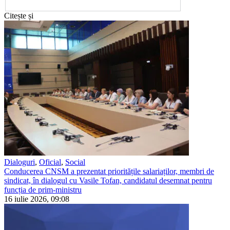
Citește și
Dialoguri
,
Oficial
,
Social
Conducerea CNSM a prezentat prioritățile salariaților, membri de
sindicat, în dialogul cu Vasile Tofan, candidatul desemnat pentru
funcția de prim-ministru
16 iulie 2026, 09:08