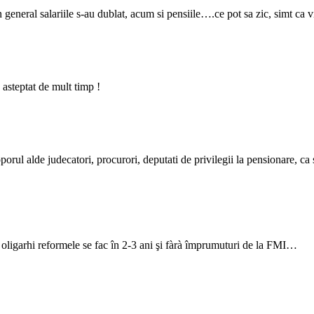
i in general salariile s-au dublat, acum si pensiile….ce pot sa zic, simt c
a asteptat de mult timp !
porul alde judecatori, procurori, deputati de privilegii la pensionare, ca s
a oligarhi reformele se fac în 2-3 ani şi fàrà împrumuturi de la FMI…