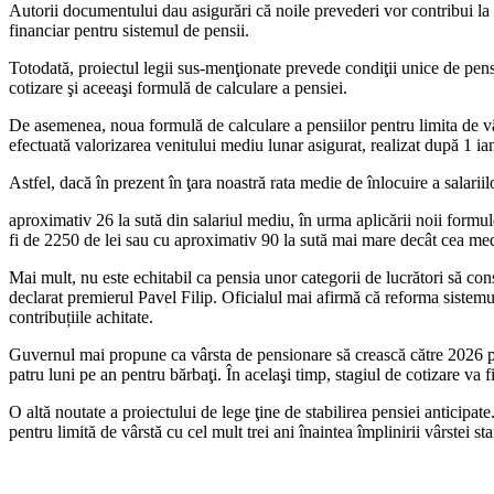
Autorii documentului dau asigu­rări că noile prevederi vor contribui la r
fi­nanciar pentru sistemul de pensii.
Totodată, proiectul legii sus-menţi­onate prevede condiţii unice de pensi­
cotizare şi ace­eaşi formulă de calculare a pensiei.
De asemenea, noua formulă de cal­culare a pensiilor pentru limita de vâr
efectu­ată valorizarea venitului mediu lunar asigurat, realizat după 1 i
Astfel, dacă în prezent în ţara noas­tră rata medie de înlocuire a salarii
aproximativ 26 la sută din salariul mediu, în urma aplicării noii formul
fi de 2250 de lei sau cu apro­ximativ 90 la sută mai mare decât cea me
Mai mult, nu este echitabil ca pensia unor categorii de lucrători să cons
declarat premierul Pa­vel Filip. Oficialul mai afirmă că refor­ma sistemu
contribuțiile achitate.
Guvernul mai propune ca vârsta de pensionare să crească către 2026 pân
patru luni pe an pentru bărbaţi. În acelaşi timp, stagiul de cotizare va f
O altă noutate a proiectului de lege ţine de stabilirea pensiei anticipate
pentru limită de vârstă cu cel mult trei ani în­aintea împlinirii vârstei 