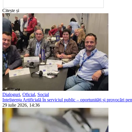
Citește și
Dialoguri
,
Oficial
,
Social
Inteligența Artificială în serviciul public – oportunități și provocări pent
29 iulie 2026, 14:36