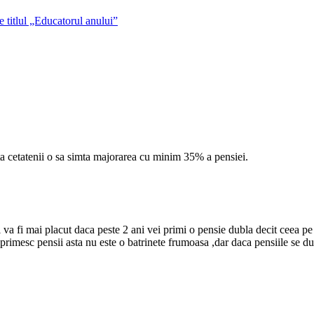
e titlul „Educatorul anului”
ta cetatenii o sa simta majorarea cu minim 35% a pensiei.
va fi mai placut daca peste 2 ani vei primi o pensie dubla decit ceea pe c
si primesc pensii asta nu este o batrinete frumoasa ,dar daca pensiile se