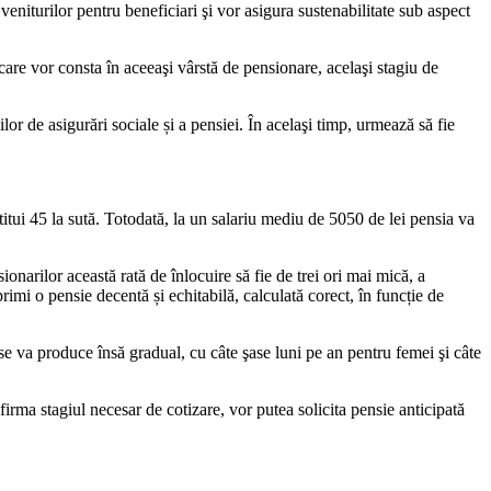
veniturilor pentru beneficiari şi vor asigura sustenabilitate sub aspect
 care vor consta în aceeaşi vârstă de pensi­onare, acelaşi stagiu de
or de asigurări sociale și a pensiei. În acelaşi timp, urmează să fie
itui 45 la sută. Toto­dată, la un salariu mediu de 5050 de lei pensia va
ionarilor această rată de înlocuire să fie de trei ori mai mică, a
imi o pensie decentă și echi­tabilă, calculată corect, în funcție de
 va pro­duce însă gradual, cu câte şase luni pe an pentru femei şi câte
­firma stagiul necesar de cotizare, vor putea solicita pensie anticipată