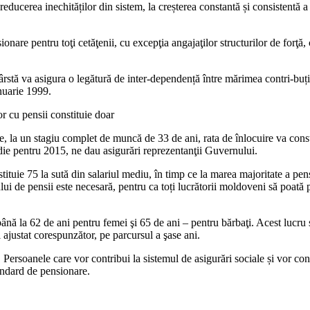
educerea inechităților din sistem, la creșterea constantă și consistentă a 
onare pentru toţi cetăţenii, cu excepţia angajaţilor structurilor de forţă,
stă va asigura o legătură de inter-dependență între mărimea contri-buțiil
anuarie 1999.
lor cu pensii constituie doar
e, la un stagiu complet de muncă de 33 de ani, rata de înlocuire va const
die pentru 2015, ne dau asigurări reprezentanţii Guvernului.
tituie 75 la sută din salariul mediu, în timp ce la marea majoritate a pens
lui de pensii este necesară, pentru ca toți lucrătorii moldoveni să poată pr
ă la 62 de ani pentru femei şi 65 de ani – pentru bărbaţi. Acest lucru se
i ajustat corespunzător, pe parcursul a şase ani.
. Persoanele care vor contribui la sis­temul de asigurări sociale și vor con
standard de pensionare.