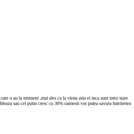
are o au la moment ,mai ales ca la virsta asta ei inca sunt intro stare
 dubleaza sau cel putin cresc cu 30% oamenii vor putea savura batrinetea