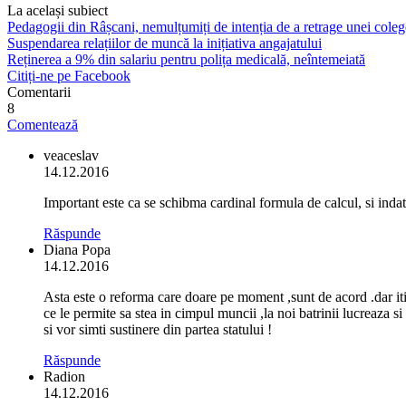
La același subiect
Pedagogii din Râșcani, nemulțumiți de intenția de a retrage unei coleg
Suspendarea relațiilor de muncă la inițiativa angajatului
Reținerea a 9% din salariu pentru polița medicală, neîntemeiată
Citiți-ne pe Facebook
Comentarii
8
Comentează
veaceslav
14.12.2016
Important este ca se schibma cardinal formula de calcul, si inda
Răspunde
Diana Popa
14.12.2016
Asta este o reforma care doare pe moment ,sunt de acord .dar iti 
ce le permite sa stea in cimpul muncii ,la noi batrinii lucreaza 
si vor simti sustinere din partea statului !
Răspunde
Radion
14.12.2016