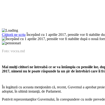
Cititorii ne scriu
Începând cu 1 aprilie 2017, pensiile vor fi stabilite 
Foto: vocea.md
Mai mulţi cititori ne întreabă ce se va întâmpla cu pensiile lor, du
2017, nimeni nu le poate răspunde la un şir de între­bări care îi f
În legătură cu aceasta menţionăm că, recent, Guvernul a aprobat proiect
adoptat, în ultimă instan­ţă, de Parlament.
Potrivit reprezentanţilor Guvernu­lui, în corespundere cu noile prevederi