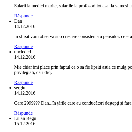
Salarii la medici marite, salariile la profosori tot asa, la vames
Răspunde
Dan
14.12.2016
In sfirsit vom observa si o crestere consistenta a pensiilor, ce er
Răspunde
uncleded
14.12.2016
Mie chiar imi place prin faptul ca o sa fie lipsiti astia ce mulg po
privilegiati, da-i drq.
Răspunde
sergiu
14.12.2016
Care 2999??? Dan..,în ţàrile care au conducàtori deştepţi şi far
Răspunde
Lilian Begu
15.12.2016