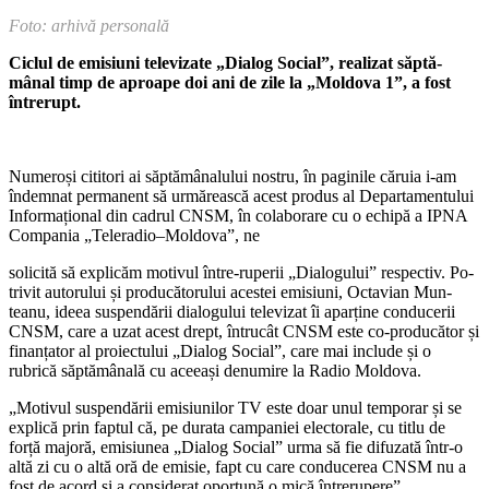
Foto: arhivă personală
Ciclul de emisiuni televizate „Dialog Social”, realizat săptă­
mânal timp de aproape doi ani de zile la „Moldova 1”, a fost
întrerupt.
Numeroși cititori ai săptămâna­lului nostru, în paginile căruia i-am
îndemnat permanent să urmăreas­că acest produs al Departamentului
Informațional din cadrul CNSM, în colaborare cu o echipă a IPNA
Compania „Teleradio–Moldova”, ne
solicită să explicăm motivul între-ruperii „Dialogului” respectiv. Po­
trivit autorului și producătorului acestei emisiuni, Octavian Mun­
teanu, ideea suspendării dialogului televizat îi aparține conducerii
CNSM, care a uzat acest drept, întrucât CNSM este co-producător și
finanțator al proiectului „Dialog Social”, care mai include și o
rubrică săptămânală cu aceeași denumire la Radio Moldova.
„Motivul suspendării emisiuni­lor TV este doar unul temporar și se
explică prin faptul că, pe durata campaniei electorale, cu titlu de
forță majoră, emisiunea „Dialog Social” urma să fie difuzată într-o
altă zi cu o altă oră de emisie, fapt cu care con­ducerea CNSM nu a
fost de acord și a considerat oportună o mică întreru­pere”,