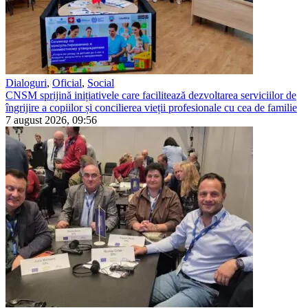
Dialoguri
,
Oficial
,
Social
CNSM sprijină inițiativele care facilitează dezvoltarea serviciilor de
îngrijire a copiilor și concilierea vieții profesionale cu cea de familie
7 august 2026, 09:56