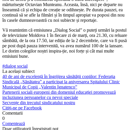
mărturisește Octavian Mun­teanu. Aceasta, însă, nici pe departe nu
înseamnă că și echipa de creație se odihnește. Pe durata pauzei, ea
continuă să se afle la filmări și în timpul apropiat va poposi din nou
în casele dumneavoastră cu noi subiec­te și reportaje.
Vă reamintim că emisiunea „Dia­log Social” o puteți urmări la postul
de televiziune Moldova 1 în fiecare zi de marți, ora 21.30, cu reluare
sâm­bătă, de la ora 17.50, iar ediția de la 2 decembrie, care va fi pusă
pe post după pauza intervenită, va avea nu­mărul 100 de la lansare.
Le dorim co­legilor noștri inspira-ție, noi forțe și cât mai multe
emisiuni bune.
#dialog social
La același subiect
40 de ani de excelență în îngrijirea sănătății copiilor: Federația
Sindicală „Sănătatea” a participat la aniversarea Spitalului Clinic
Municipal de Copii „Valentin Ignatenco”
Partenerii sociali europeni din domeniul educației promovează
incluziunea persoanelor cu nevoi speciale
Secvențe din trecutul sindicatului nostru
Citiți-ne pe Facebook
Comentarii
0
Comentează
Doar utilizatorii înregistrați pot