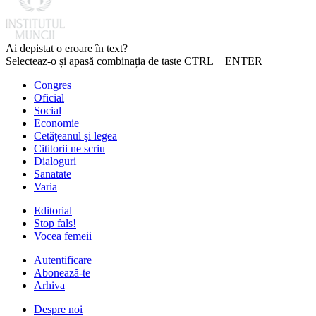
Ai depistat o eroare în text?
Selecteaz-o și apasă combinația de taste CTRL + ENTER
Congres
Oficial
Social
Economie
Cetăţeanul şi legea
Cititorii ne scriu
Dialoguri
Sanatate
Varia
Editorial
Stop fals!
Vocea femeii
Autentificare
Abonează-te
Arhiva
Despre noi