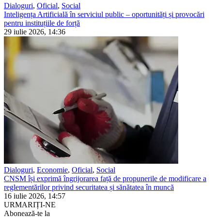
Dialoguri
,
Oficial
,
Social
Inteligența Artificială în serviciul public – oportunități și provocări
pentru instituțiile de forță
29 iulie 2026, 14:36
Dialoguri
,
Economie
,
Oficial
,
Social
CNSM își exprimă îngrijorarea față de propunerile de modificare a
reglementărilor privind securitatea și sănătatea în muncă
16 iulie 2026, 14:57
URMARIȚI-NE
Abonează-te la