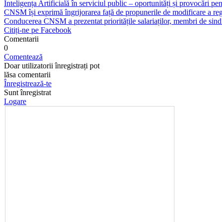
Inteligența Artificială în serviciul public – oportunități și provocări pent
CNSM își exprimă îngrijorarea față de propunerile de modificare a regl
Conducerea CNSM a prezentat prioritățile salariaților, membri de sindi
Citiți-ne pe Facebook
Comentarii
0
Comentează
Doar utilizatorii înregistrați pot
lăsa comentarii
Înregistrează-te
Sunt înregistrat
Logare