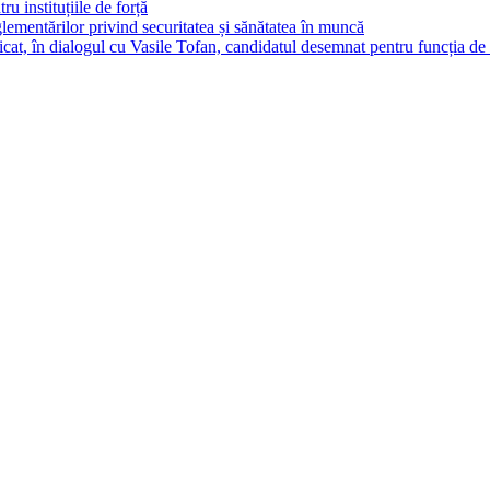
ru instituțiile de forță
ementărilor privind securitatea și sănătatea în muncă
cat, în dialogul cu Vasile Tofan, candidatul desemnat pentru funcția de