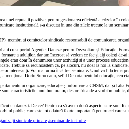
a unei reputații pozitive, pentru gestionarea eficientă a crizelor în colec
municare instituțională s-a discutat în una din zilele trecute la un se­mi
SP), membri ai comitetelor sindicale responsabili de comu­nicarea organizaț
doi ani cu suportul Agenției Daneze pentru Dezvoltare și Educație. Formato
formare a adulților, dar am încercat să vedem ce fac și alți colegi de-ai
țele erau doar în denumirea unor activități și a unor procese educațional
ndicate. Trebuie să recunoaștem că, pe alocuri, nu doar la noi la sindicat
lor interesanți. Vor mai urma încă trei seminare. Unul va fi la tema protec
”, a menționat Dorin Suruceanu, șeful Departamentului educație, cer­cetare 
 Departamentului organizare, educație și informare a CNSM, dar și Lilia
re sunt caracteristicile unui bun orator, despre frica de a vorbi în public, 
ăcut cu danezii. De ce? Pentru ca să avem două aspecte care sunt foarte
orbitul public, care este tot o latură foarte importantă pen­tru cei care sun
ganizații sindicale primare
#seminar de instruire