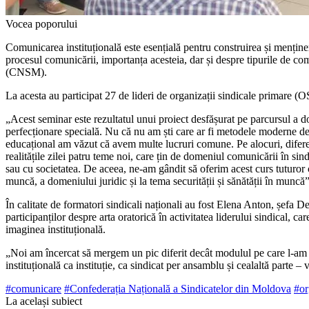
Vocea poporului
Comunicarea instituțională este esențială pentru construi­rea și menținere
procesul comunicării, importanța acesteia, dar și despre tipurile de co
(CNSM).
La acesta au participat 27 de lideri de organizații sindicale pri­mare (O
„Acest seminar este rezultatul unui proiect desfășurat pe par­cursul a 
perfecționare specială. Nu că nu am ști care ar fi metodele moderne de 
educațional am văzut că avem multe lu­cruri comune. Pe alocuri, diferen
realitățile zilei patru teme noi, care țin de domeniul comunicării în si
sau cu societatea. De aceea, ne-am gândit să oferim acest curs tuturor ce
muncă, a domeniului juridic și la tema securității și sănătății în muncă
În calitate de formatori sindicali naționali au fost Elena Anton, șefa
participanților despre arta oratorică în activitatea liderului sindical, ca
imaginea instituțională.
„Noi am încercat să mergem un pic diferit decât modulul pe care l-am f
instituțională ca instituție, ca sindicat per ansamblu și cealaltă parte – v
#comunicare
#Confederația Națională a Sindicatelor din Moldova
#or
La același subiect