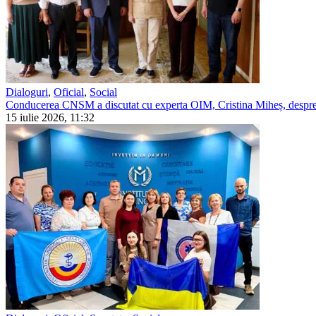
Dialoguri
,
Oficial
,
Social
Conducerea CNSM a discutat cu experta OIM, Cristina Miheș, despre 
15 iulie 2026, 11:32