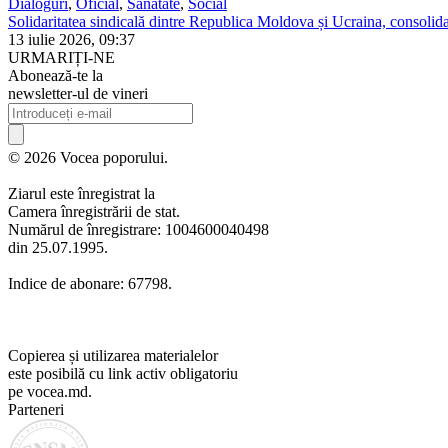
Dialoguri
,
Oficial
,
Sanatate
,
Social
Solidaritatea sindicală dintre Republica Moldova și Ucraina, consolidat
13 iulie 2026, 09:37
URMARIȚI-NE
Abonează-te la
newsletter-ul de vineri
© 2026 Vocea poporului.
Ziarul este înregistrat la
Camera înregistrării de stat.
Numărul de înregistrare: 1004600040498
din 25.07.1995.
Indice de abonare: 67798.
Copierea și utilizarea materialelor
este posibilă cu link activ obligatoriu
pe vocea.md.
Parteneri