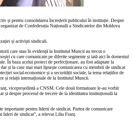
tiv și pentru consolidarea încre­derii publicului în instituție. Despre
nar organizat de Confederația Națională a Sindicatelor din Moldova
iei și activiști sindicali.
rii care stau în evidență la Institutul Muncii au trecut o
 noștri cu care comunicam pe diferite segmente și iată aici în domeniul
e. În baza acelui proiect de perfecționare, au fost adaptate la
e, dar și la case mai mari lipsește comunicarea cu membrii de sindicat
ției so­cial-economice și a securității sociale, la tema relațiilor de
și relații internaționale de la Institutul Muncii.
 Franț, vicepreședintă a CNSM. Cele două formatoare le-au vorbit
dar și despre procesul de trecere de la identitatea instituțională la
 importante pentru liderii de sindicat. Partea de comuni­care
t lideri de sindicat”, a relevat Lilia Franț.