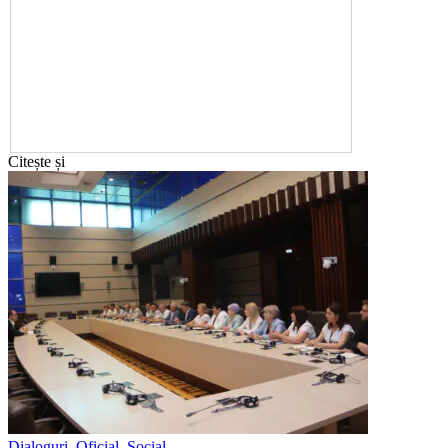
Citește și
Dialoguri
,
Oficial
,
Social