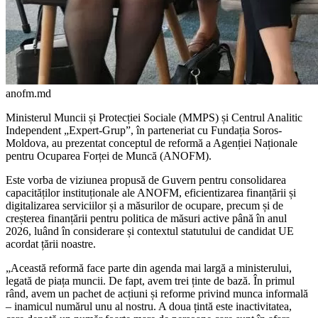
anofm.md
Ministerul Muncii și Protecției Sociale (MMPS) și Centrul Ana­litic
Independent „Expert-Grup”, în parteneriat cu Fundația Soros-
Moldova, au prezentat conceptul de reformă a Agenției Naționale
pentru Ocuparea Forței de Mun­că (ANOFM).
Este vorba de viziunea propu­să de Guvern pentru consolida­rea
capacităților instituționale ale ANOFM, eficientizarea finanțării și
digitalizarea serviciilor și a mă­surilor de ocupare, precum și de
creșterea finanțării pentru politica de măsuri active până în anul
2026, luând în considerare și contextul statutului de candidat UE
acordat țării noastre.
„Această reformă face parte din agenda mai largă a ministerului,
legată de piața muncii. De fapt, avem trei ținte de bază. În primul
rând, avem un pachet de acțiuni și reforme privind munca informală
– inamicul numărul unu al nostru. A doua țintă este inactivitatea,