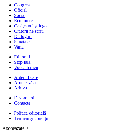
Congres
Oficial
Social
Economie
Cetăţeanul şi legea
Cititorii ne scriu
Dialoguri
Sanatate
Varia
Editorial
Stop fals!
Vocea femeii
Autentificare
Abonează-te
Arhiva
Despre noi
Contacte
Politica editorială
Termeni și condiții
Aboneazăte la