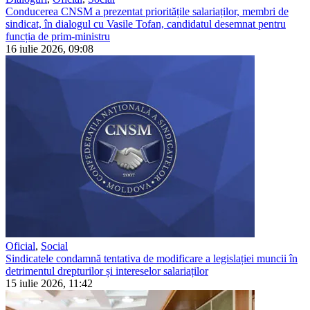
Conducerea CNSM a prezentat prioritățile salariaților, membri de
sindicat, în dialogul cu Vasile Tofan, candidatul desemnat pentru
funcția de prim-ministru
16 iulie 2026, 09:08
Oficial
,
Social
Sindicatele condamnă tentativa de modificare a legislației muncii în
detrimentul drepturilor și intereselor salariaților
15 iulie 2026, 11:42