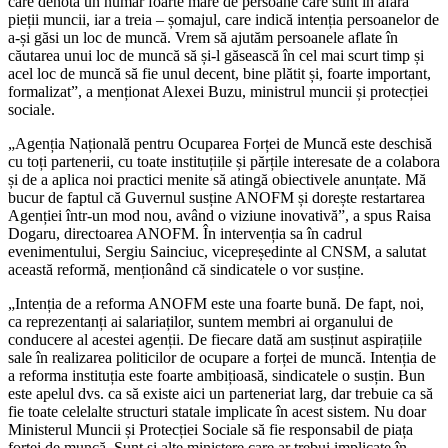
care denotă un număr foarte mare de persoane care sunt în afara
pieții muncii, iar a treia – șomajul, care indică intenția persoanelor de
a-și găsi un loc de muncă. Vrem să aju­tăm persoanele aflate în
căutarea unui loc de muncă să și-l găsească în cel mai scurt timp și
acel loc de muncă să fie unul decent, bine plă­tit și, foarte important,
formalizat”, a menționat Alexei Buzu, ministrul muncii și protecției
sociale.
„Agenția Națională pentru Ocu­parea Forței de Muncă este des­chisă
cu toți partenerii, cu toate instituțiile și părțile interesate de a colabora
și de a aplica noi prac­tici menite să atingă obiectivele anunțate. Mă
bucur de faptul că Guvernul susține ANOFM și dorește restartarea
Agenției într-un mod nou, având o viziune inovativă”, a spus Raisa
Dogaru, directoarea ANOFM. În intervenția sa în cadrul
evenimentului, Sergiu Sainciuc, vicepreședinte al CNSM, a salutat
această reformă, menționând că sindicatele o vor susține.
„Intenția de a reforma ANOFM este una foarte bună. De fapt, noi,
ca reprezentanți ai salariaților, suntem membri ai organului de
conducere al acestei agenții. De fiecare dată am susținut aspirațiile
sale în realizarea politicilor de ocu­pare a forței de muncă. Intenția de
a reforma instituția este foarte ambițioasă, sindicatele o susțin. Bun
este apelul dvs. ca să existe aici un parteneriat larg, dar trebu­ie ca să
fie toate celelalte structuri statale implicate în acest sistem. Nu doar
Ministerul Muncii și Protecției Sociale să fie responsabil de piața
forței de muncă. Sunt și alte mi­nistere care ar trebui implicate în