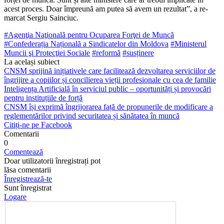
acest proces. Doar împreună am putea să avem un rezultat”, a re­
marcat Sergiu Sainciuc.
#Agenţia Naţională pentru Ocuparea Forţei de Muncă
#Confederația Națională a Sindicatelor din Moldova
#Ministerul
Muncii şi Protecţiei Sociale
#reformă
#susținere
La același subiect
CNSM sprijină inițiativele care facilitează dezvoltarea serviciilor de
îngrijire a copiilor și concilierea vieții profesionale cu cea de familie
Inteligența Artificială în serviciul public – oportunități și provocări
pentru instituțiile de forță
CNSM își exprimă îngrijorarea față de propunerile de modificare a
reglementărilor privind securitatea și sănătatea în muncă
Citiți-ne pe Facebook
Comentarii
0
Comentează
Doar utilizatorii înregistrați pot
lăsa comentarii
Înregistrează-te
Sunt înregistrat
Logare