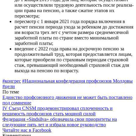
или осущест­вляли трудовую деятельность после реализа­
ции права на пенсию, а также сжатие этапов их
пересмотра;
пересмотр с 1 января 2021 года поряд­ка включения в
расчет пенсии периода ухо­да за ребенком до достижения
им возраста трех лет с учетом размера среднемесячной
заработной платы по стране вместо мини­мальной
заработной платы;
введение с 2022 года права на досроч­ную пенсию за
продолжительный труд, кото­рая предоставляется лицам,
которые при­обрели по страховым периодам страховой
стаж, превышающий необходимый страхо­вой стаж для
выхода на пенсию по возрасту.
#конгрес
#На­циональная конфедерация профсо­юзов Молдовы
#цели
По теме
Единство профсоюзного движения не может быть поставлено
под сомнение
IV Съезд CNSM продемонстрировал сплоченность и
решимость профсоюзов стать мощной силой
Федерация «Sindsilva» обозначила свои приоритеты на
следующие пять лет и избрала новое руководство
Читайте нас в Facebook
Комментарии