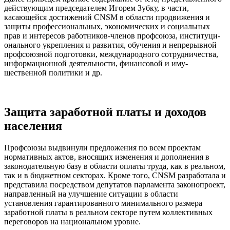
действующим председателем Игорем Зубку, в части,
касающейся достижений CNSM в области продви­жения и
защиты профессиональных, эконо­мических и социальных
прав и интересов работников-членов профсоюза, институци­
онального укрепления и развития, обучения и непрерывной
профсоюзной подготовки, международного сотрудничества,
информа­ционной деятельности, финансовой и иму­
щественной политики и др.
Защита заработной платы и доходов
населения
Профсоюзы выдвинули предложения по всем проектам
нормативных актов, вносящих изменения и дополнения в
законода­тельную базу в области оплаты труда, как в реальном,
так и в бюджетном секторах. Кроме того, CNSM разработала и
представила посредством депутатов парламента законопроект,
направленный на улуч­шение ситуации в области
установления гарантированного минимального размера
заработной платы в реальном секторе путем коллективных
переговоров на националь­ном уровне.