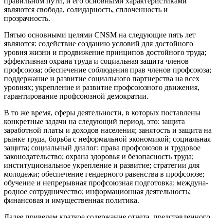
правильном пути, и его основными характеристиками
являются свобода, солидарность, сплочен­ность и
прозрачность.
Пятью основными целями CNSM на сле­дующие пять лет
являются: содействие созда­нию условий для достойного
уровня жизни и продвижение принципов достойного тру­да;
эффективная охрана труда и социальная защита членов
профсоюза; обеспечение соблюдения прав членов профсоюза;
поддержание и развитие социального партнерства на всех
уровнях; укрепление и развитие профсоюзного движения,
гарантирование профсоюзной демократии.
В то же время, сферы деятельности, в которых поставлены
конкретные задачи на следующий период, это: защита
заработной платы и доходов населения; занятость и защита на
рынке труда, борьба с нефор­мальной экономикой; социальная
защита; социальный диалог; права профсоюзов и трудовое
законодательство; охрана здоровья и безопасность труда;
институцио­нальное укрепление и развитие; стратегии для
молодежи; обеспечение гендерного равенства в профсоюзе;
обучение и непре­рывная профсоюзная подготовка; междуна­
родное сотрудничество; информационная деятельность;
финансовая и имущественная политика.
Далее приведем краткое содержание отчета, представленного