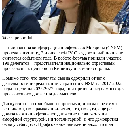
Vocea poporului
Национальная конфедерация профсоюзов Молдовы (CNSM)
провела в пятницу, 3 июня, свой IV Съезд, который по праву
считается событием года. В работе форума приняли участие
198 делегатов – пред­ставители национально-отраслевых
профсоюзных центров из Кишинэу и районов страны.
Помимо того, что делегаты съезда одоб­рили отчет о
деятельности по реализации Стратегии CNSM на 2017-2022
годы и цели на 2022-2027 годы, они приняли ряд важных для
профсоюзного движения документов.
Дискуссии на съезде были непростыми, иногда с резкими
репликами, но в рамках приличия, что, по сути, еще раз
доказало, что профсоюзное движение не является ни
аморфной структурой, ни тоталитарной, и что демократия
была у себя дома. Профсо­юзное движение находится на