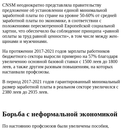
CNSM неоднократно представляла пра­вительству
предложение об установлении единой минимальной
заработной платы по стране на уровне 50-60% от средней
зара­ботной платы по экономике, в соответствии с
положениями пересмотренной Европейской социальной
хартии, что обеспечило бы соб­людение принципа «равной
оплаты за труд равной ценности», в том числе между жен­
щинами и мужчинами.
На протяжении 2017-2021 годов зарплаты работников
бюджетного сектора выросли примерно на 57% благодаря
увели­чению основной базовой ставки с 1500 леев до 1800
леев, а также другим разовым повы­шениям, на которых
настаивали профсоюзы.
В период 2017-2021 годов гарантированный минимальный
размер заработ­ной платы в реальном секторе увеличился с
2380 леев до 2935 леев.
Борьба с неформальной экономикой
По настоянию профсоюзов были уве­личены пособия,