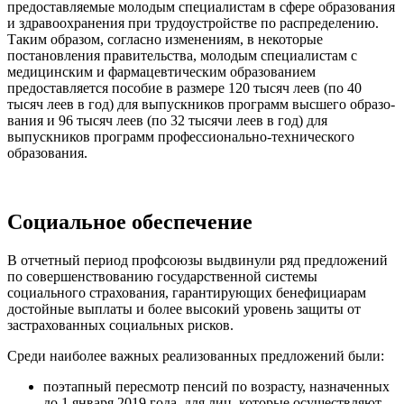
предоставляемые моло­дым специалистам в сфере образования
и здравоохранения при трудоустройстве по распределению.
Таким образом, согласно изменениям, в некоторые
постановления правительства, молодым специалистам с
медицинским и фармацевтическим образо­ванием
предоставляется пособие в размере 120 тысяч леев (по 40
тысяч леев в год) для выпускников программ высшего образо­
вания и 96 тысяч леев (по 32 тысячи леев в год) для
выпускников программ профессионально-технического
образования.
Социальное обеспечение
В отчетный период профсоюзы выдви­нули ряд предложений
по совершенствова­нию государственной системы
социального страхования, гарантирующих бенефициарам
достойные выплаты и более высокий уровень защиты от
застрахованных социаль­ных рисков.
Среди наиболее важных реализованных предложений были:
поэтапный пересмотр пенсий по воз­расту, назначенных
до 1 января 2019 года, для лиц, которые осуществляют