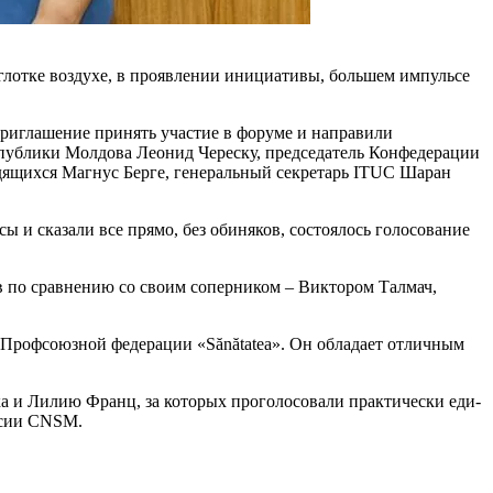
лотке воздухе, в прояв­лении инициативы, большем импульсе
приглашение принять участие в форуме и направили
спублики Молдова Леонид Череску, председатель Конфедерации
удящихся Магнус Берге, генеральный секретарь ITUC Шаран
ы и сказали все прямо, без обиняков, состоялось голосование
в по сравнению со своим соперником – Виктором Талмач,
я Профсоюзной федера­ции «Sănătatea». Он обладает отличным
а и Лилию Франц, за которых проголосовали практически еди­
ссии CNSM.