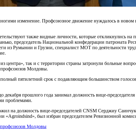
ногими изменение. Профсоюзное движение нуж­далось в новом г
етельствуют также видные личности, которые отклик­нулись на 
Панько, председатель Национальной конфедерации патрона­та Ре
еги из Румынии и Гру­зии, специалист МОТ по деятельности тр
ие.
з центра», так и с территории страны затронули больные вопрос
и профсоюзов Молдовы.
а полный пяти­летний срок с подавляющим большинством голосо
, до декабря прошлого года занимал должность вице-председател
ми проблемами.
ложил на должность вице-председателей CNSM Серджиу Саинчук
ии «Agroindsind», был избран председателем Ревизионной коми
 профсо­юзов Молдовы