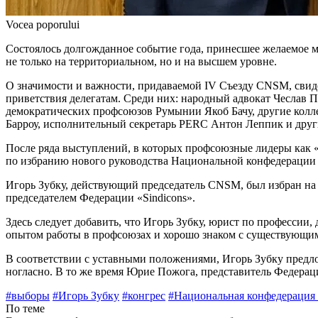
Vocea poporului
Состоялось долгожданное событие года, принесшее желаемое м
не только на территориальном, но и на высшем уровне.
О значимости и важности, придава­емой IV Съезду CNSM, свид
приветствия делегатам. Среди них: народный адвокат Чеслав 
демократических профсоюзов Румынии Якоб Бачу, другие колл
Барроу, исполни­тельный секретарь PERC Антон Леппик и друг
После ряда выступлений, в которых профсоюзные лидеры как «и
по избранию нового руководства Наци­ональной конфедераци
Игорь Зубку, действующий председа­тель CNSM, был избран н
предсе­дателем Федерации «Sindicons».
Здесь следует добавить, что Игорь Зубку, юрист по профессии
опытом работы в профсоюзах и хорошо знаком с существующи
В соответствии с уставными поло­жениями, Игорь Зубку пред
ногласно. В то же время Юрие Пожога, представитель Федерац
#выборы
#Игорь Зубку
#конгрес
#На­циональная конфедерация
По теме