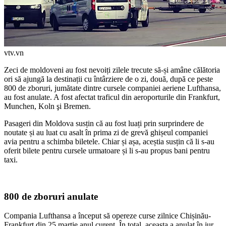
vtv.vn
Zeci de moldoveni au fost nevoiți zilele trecute să-și amâne călătoria
ori să ajungă la destinații cu întâr­ziere de o zi, două, după ce peste
800 de zboruri, jumătate dintre cursele companiei aeriene Lufthan­sa,
au fost anulate. A fost afectat traficul din aeroporturile din Fran­kfurt,
Munchen, Koln şi Bremen.
Pasageri din Moldova susțin că au fost luați prin surprindere de
noutate și au luat cu asalt în prima zi de grevă ghișeul companiei
avia pentru a schim­ba biletele. Chiar și așa, aceștia susțin că li s-au
oferit bilete pentru cursele urmatoare și li s-au propus bani pen­tru
taxi.
800 de zboruri anulate
Compania Lufthansa a început să opereze curse zilnice Chișinău-
Frankfurt din 25 martie anul curent. În total, aceasta a anulat în jur