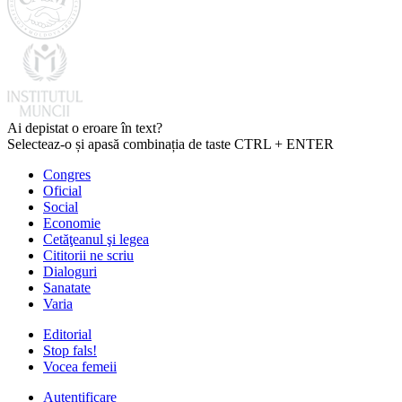
Ai depistat o eroare în text?
Selecteaz-o și apasă combinația de taste CTRL + ENTER
Congres
Oficial
Social
Economie
Cetăţeanul şi legea
Cititorii ne scriu
Dialoguri
Sanatate
Varia
Editorial
Stop fals!
Vocea femeii
Autentificare