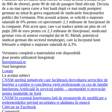
de 800 de zboruri, peste 90 de mii de pasa­geri fiind afectați. Decizia
de a nu mai opera curse a fost luată după ce mai mulți pompieri
germani au intrat în greva organizată de sindicatele func­ţionarilor
publici din Germania. Prin această acțiune, se solicită o majorare
salarială de 6% pentru cei aproximativ 2,3 milioane de funcţionari de
la com­panie. Prin acest spor, care s-ar traduce printr-un plus de cel
puţin 200 de euro pentru cei 2,3 milioane de funcţio­nari, sindicatul
german vrea să urmeze exemplul dat de IG Metall, puternicul
sindicat german din sectorul metalur­giei, care la începutul lunii
februarie a obţinut o majorare salarială de 4,3%.
Versiunea completă a materialului este disponibilă
doar pentru utilizatorii înregistrați
Înregistrează-te
Sunt înregistrat
Logare
La același subiect
CNSM sprijină inițiativele care facilitează dezvoltarea serviciilor de
îngrijire a copiilor și concilierea vieții profesionale cu cea de familie
Inteligența Artificială în serviciul public – oportunități și provocări
pentru instituțiile de forță
CNSM își exprimă îngrijorarea față de propunerile de modificare a
reglementărilor privind securitatea și sănătatea în muncă
Citiți-ne pe Facebook
Comentarii