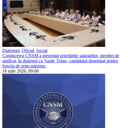
Dialoguri
,
Oficial
,
Social
Conducerea CNSM a prezentat prioritățile salariaților, membri de
sindicat, în dialogul cu Vasile Tofan, candidatul desemnat pentru
funcția de prim-ministru
16 iulie 2026, 09:08