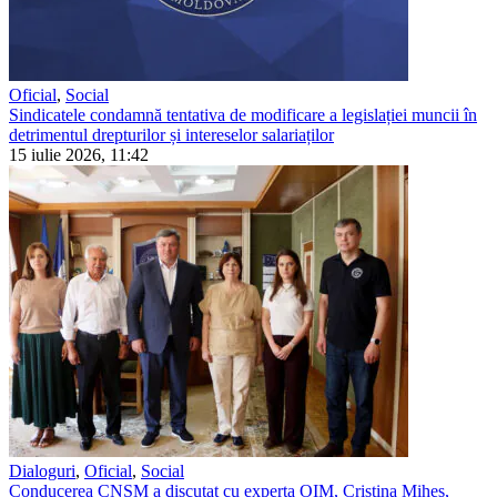
Oficial
,
Social
Sindicatele condamnă tentativa de modificare a legislației muncii în
detrimentul drepturilor și intereselor salariaților
15 iulie 2026, 11:42
Dialoguri
,
Oficial
,
Social
Conducerea CNSM a discutat cu experta OIM, Cristina Miheș,