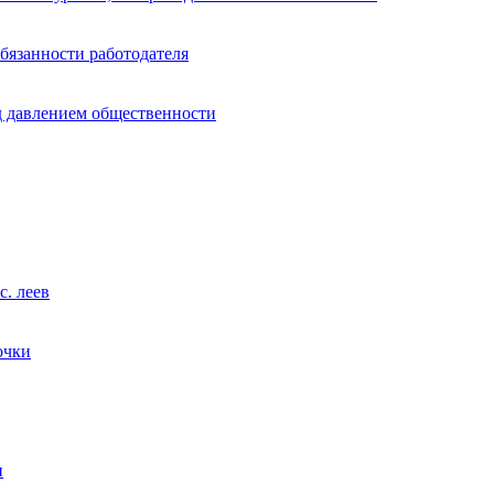
обязанности работодателя
д давлением общественности
с. леев
очки
и