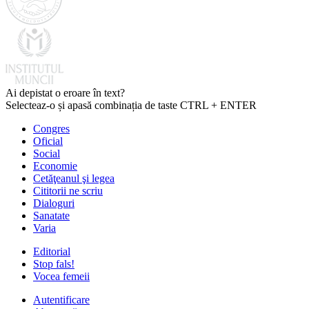
Ai depistat o eroare în text?
Selecteaz-o și apasă combinația de taste CTRL + ENTER
Congres
Oficial
Social
Economie
Cetăţeanul şi legea
Cititorii ne scriu
Dialoguri
Sanatate
Varia
Editorial
Stop fals!
Vocea femeii
Autentificare