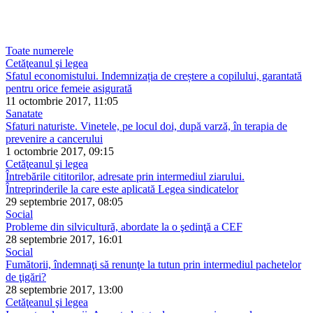
Toate numerele
Cetăţeanul şi legea
Sfatul economistului. Indemnizația de creștere a copilului, garantată
pentru orice femeie asigurată
11 octombrie 2017, 11:05
Sanatate
Sfaturi naturiste. Vinetele, pe locul doi, după varză, în terapia de
prevenire a cancerului
1 octombrie 2017, 09:15
Cetăţeanul şi legea
Întrebările cititorilor, adresate prin intermediul ziarului.
Întreprinderile la care este aplicată Legea sindicatelor
29 septembrie 2017, 08:05
Social
Probleme din silvicultură, abordate la o şedinţă a CEF
28 septembrie 2017, 16:01
Social
Fumătorii, îndemnaţi să renunţe la tutun prin intermediul pachetelor
de ţigări?
28 septembrie 2017, 13:00
Cetăţeanul şi legea