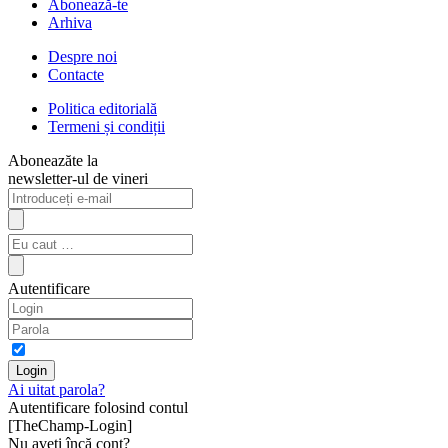
Abonează-te
Arhiva
Despre noi
Contacte
Politica editorială
Termeni și condiții
Aboneazăte la
newsletter-ul de vineri
Autentificare
Ai uitat parola?
Autentificare folosind contul
[TheChamp-Login]
Nu aveți încă cont?