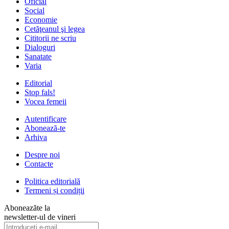
Oficial
Social
Economie
Cetăţeanul şi legea
Cititorii ne scriu
Dialoguri
Sanatate
Varia
Editorial
Stop fals!
Vocea femeii
Autentificare
Abonează-te
Arhiva
Despre noi
Contacte
Politica editorială
Termeni și condiții
Aboneazăte la
newsletter-ul de vineri