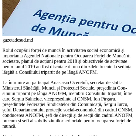
gazetadesud.md
Rolul ocupării forței de muncă în acti­vitatea social-economică și
importanța Agenției Naționale pentru Ocuparea Forței de Muncă în
societate, planul de acțiuni pentru 2018 și obiectivele de activitate
pentru anul 2019 au fost discutate în una din zilele trecute la ședința
lărgită a Consiliului tripartit de pe lângă ANOFM.
La întrunire au participat Anastasia Oce­retnîi, secretar de stat la
Ministerul Sănătății, Muncii și Protecției Sociale, președinta Con­
siliului tripartit pe lângă ANOFM, membrii Consiliului tripartit, între
care Sergiu Sain­ciuc, vicepreședinte al CNSM, Ion Pîrgaru,
președintele Federației Sindicatelor din Comunicații, Sergiu Iurcu,
șeful Departamen­tului protecție social-economică din cadrul CNSM,
conducerea ANOFM, șefi de direcții și de secții din cadrul ANOFM,
precum și șefi ai subdiviziunilor teritoriale pentru ocuparea forței de
muncă.