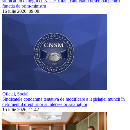
sindicat, în dialogul cu Vasile Tofan, candidatul desemnat pentru
funcția de prim-ministru
16 iulie 2026, 09:08
Oficial
,
Social
Sindicatele condamnă tentativa de modificare a legislației muncii în
detrimentul drepturilor și intereselor salariaților
15 iulie 2026, 11:42