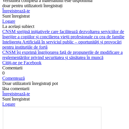
Versiunea completă a materialului este disponibilă
doar pentru utilizatorii înregistrați
Înregistrează-te
Sunt înregistrat
Logare
La același subiect
CNSM sprijină inițiativele care facilitează dezvoltarea serviciilor de
îngrijire a copiilor și concilierea vieții profesionale cu cea de familie
Inteligența Artificială în serviciul public – oportunități și provocări
pentru instituțiile de forță
CNSM își exprimă îngrijorarea față de propunerile de modificare a
reglementărilor privind securitatea și sănătatea în muncă
Citiți-ne pe Facebook
Comentarii
0
Comentează
Doar utilizatorii înregistrați pot
lăsa comentarii
Înregistrează-te
Sunt înregistrat
Logare