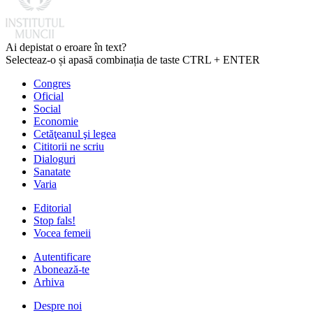
Ai depistat o eroare în text?
Selecteaz-o și apasă combinația de taste CTRL + ENTER
Congres
Oficial
Social
Economie
Cetăţeanul şi legea
Cititorii ne scriu
Dialoguri
Sanatate
Varia
Editorial
Stop fals!
Vocea femeii
Autentificare
Abonează-te
Arhiva
Despre noi