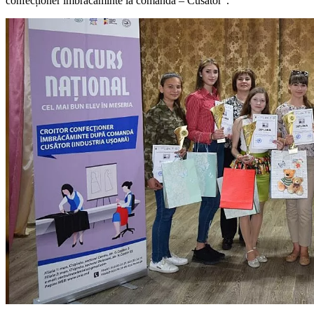
confecționer îmbrăcă­minte la comandă – Cusător”.