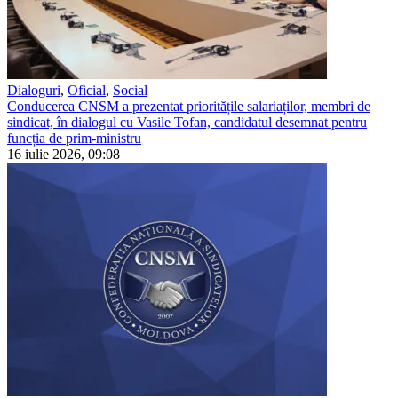
Dialoguri
,
Oficial
,
Social
Conducerea CNSM a prezentat prioritățile salariaților, membri de
sindicat, în dialogul cu Vasile Tofan, candidatul desemnat pentru
funcția de prim-ministru
16 iulie 2026, 09:08