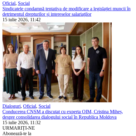
Oficial
,
Social
Sindicatele condamnă tentativa de modificare a legislației muncii în
detrimentul drepturilor și intereselor salariaților
15 iulie 2026, 11:42
Dialoguri
,
Oficial
,
Social
Conducerea CNSM a discutat cu experta OIM, Cristina Miheș,
despre consolidarea dialogului social în Republica Moldova
15 iulie 2026, 11:32
URMARIȚI-NE
Abonează-te la