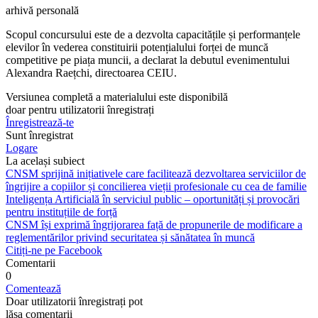
arhivă personală
Scopul concursului este de a dezvolta capacitățile și performanțele
elevilor în vederea con­stituirii potențialului forței de muncă
competitive pe piața muncii, a declarat la debutul eve­nimentului
Alexandra Raețchi, directoarea CEIU.
Versiunea completă a materialului este disponibilă
doar pentru utilizatorii înregistrați
Înregistrează-te
Sunt înregistrat
Logare
La același subiect
CNSM sprijină inițiativele care facilitează dezvoltarea serviciilor de
îngrijire a copiilor și concilierea vieții profesionale cu cea de familie
Inteligența Artificială în serviciul public – oportunități și provocări
pentru instituțiile de forță
CNSM își exprimă îngrijorarea față de propunerile de modificare a
reglementărilor privind securitatea și sănătatea în muncă
Citiți-ne pe Facebook
Comentarii
0
Comentează
Doar utilizatorii înregistrați pot
lăsa comentarii