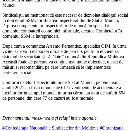
Muncii.
Sindicaliștii au menționat că este necesar de dezvoltat dialogul social
în domeniul SSM, fortificarea Inspectoratului de Stat al Muncii,
lărgirea competențelor inspectorilor de muncă, în special în
domeniul combaterii economiei informale, crearea Comitetelor în
domeniul SSM la întreprinderi.
După cum a comunicat Arsenio Fernandez, specialist OIM, în urma
vizitei sale va fi elaborată o foaie de parcurs pentru a eficientiza
sistemul de securitate și sănătate în muncă din Republica Moldova.
Această foaie de parcurs va conține mai multe obiective, un set de
măsuri și recomandări, pe care urmează să le implementeze
partenerii sociali.
Conform datelor Inspectoratului de Stat al Muncii, pe parcursul
anului 2021 au fost comunicate 617 evenimente de accidentare a
lucrătorilor în câmpul muncii, în urma cărora au avut de suferit 654
de persoane, din care 77 de cazuri au fost mortale.
Departamentul mass-media și relații internaționale
#Confederația Națională a Sindicatelor din Moldova
#Organizaţia