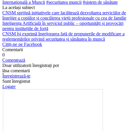
Internaţională a Muncii
#securitatea muncii
#sistem de sănătate
La același subiect
CNSM sprijină inițiativele care facilitează dezvoltarea serviciilor de
îngrijire a copiilor și concilierea vieții profesionale cu cea de familie
Inteligența Artificială în serviciul public – oportunități și provocări
pentru instituțiile de forță
CNSM își exprimă îngrijorarea față de propunerile de modificare a
reglementărilor privind securitatea și sănătatea în muncă
Citiți-ne pe Facebook
Comentarii
0
Comentează
Doar utilizatorii înregistrați pot
lăsa comentarii
Înregistrează-te
Sunt înregistrat
Logare