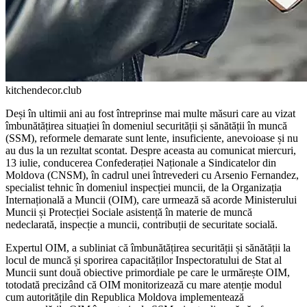
kitchendecor.club
Deși în ultimii ani au fost întreprinse mai multe măsuri care au vizat
îmbunătățirea situației în domeniul securității și sănătății în muncă
(SSM), reformele demarate sunt lente, insuficiente, anevoioase și nu
au dus la un rezultat scontat. Despre aceasta au comunicat miercuri,
13 iulie, conducerea Confederației Naționale a Sindicatelor din
Moldova (CNSM), în cadrul unei întrevederi cu Arsenio Fernandez,
specialist tehnic în domeniul inspecției muncii, de la Organizația
Internațională a Muncii (OIM), care urmează să acorde Ministerului
Muncii și Protecției Sociale asistență în materie de muncă
nedeclarată, inspecție a muncii, contribuții de securitate socială.
Expertul OIM, a subliniat că îmbunătățirea securității și sănătății la
locul de muncă și sporirea capacităților Inspectoratului de Stat al
Muncii sunt două obiective primordiale pe care le urmărește OIM,
totodată precizând că OIM monitorizează cu mare atenție modul
cum autoritățile din Republica Moldova implementează