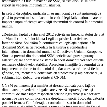
recomandările OIM în materie de SSM, și este dispusă să ofere
suport în vederea îmbunătățirii situației.
În cadrul discuțiilor, sindicaliștii au menționat că sunt îngrijorați că
până în prezent mai sunt lacune în cadrul legislativ național care are
impact asupra eficienței activității sistemului de control în domeniul
muncii.
„Regretăm faptul că din anul 2012 activitatea Inspectoratului de Stat
al Muncii cade sub incidența Legii cu privire la activitatea de
întreprinzător. Solicităm în continuare ca legislația națională în
domeniul SSM să fie racordată la legislația și standardele
internaționale în domeniul muncii și Directivele Uniunii Europene.
Situația precară din domeniul SSM periclitează grav siguranța
salariaților, iar abordările existente în acest domeniu vor face dificilă
realizarea obiectivelor stabilite. Apreciem intențiile Guvernului de a
implementa reforme în domeniul dat, dar acestea trebuie să fie bine
gândite, argumentate și consultate cu sindicatele și alți parteneri”, a
subliniat Igor Zubcu, președinte al CNSM.
CNSM permanent și-a manifestat dezacordul categoric față de
diminuarea prevederilor legale care vizează supravegherea și
controlul de stat asupra respectării actelor legislative și a altor acte
normative care conțin norme ale dreptului muncii. Totodată, datorită
poziției ferme a Confederației, controlul de stat în domeniul
securității și sănătății în muncă a revenit la Inspectoratul de Stat al