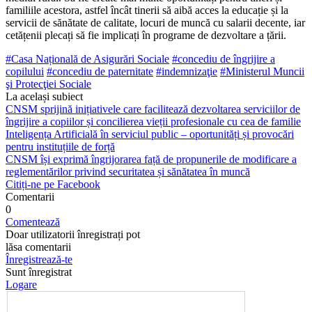
familiile acestora, astfel încât tinerii să aibă acces la educație și la
servicii de sănătate de calitate, locuri de muncă cu sa­larii decente, iar
cetățenii plecați să fie implicați în programe de dezvoltare a țării.
#Casa Națională de Asigurări Sociale
#concediu de îngrijire a
copilului
#concediu de paternitate
#indemnizaţie
#Ministerul Muncii
şi Protecţiei Sociale
La același subiect
CNSM sprijină inițiativele care facilitează dezvoltarea serviciilor de
îngrijire a copiilor și concilierea vieții profesionale cu cea de familie
Inteligența Artificială în serviciul public – oportunități și provocări
pentru instituțiile de forță
CNSM își exprimă îngrijorarea față de propunerile de modificare a
reglementărilor privind securitatea și sănătatea în muncă
Citiți-ne pe Facebook
Comentarii
0
Comentează
Doar utilizatorii înregistrați pot
lăsa comentarii
Înregistrează-te
Sunt înregistrat
Logare