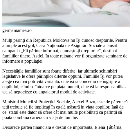
germaniamea.ro
Mulți părinți din Republica Moldova nu își cunosc dreptu­rile. Pentru
a umple acest gol, Casa Națională de Asigurări Sociale a lansat
campania „Fii părinte informat, cunoaște-ți drepturile”, destinat
familiilor tinere. Astfel, în toate raioane vor fi organizate seminare de
informare a populației.
Necesitățile familiilor sunt foar­te diferite, iar ultimele schimbări
legislative le oferă părinților dife­rite opțiuni. Familiile își vor putea
alege cea mai potrivită variantă: cine își ia concediu de îngrijire a
copilului, când se întoarce pe piața muncii, cine își ia responsabilita­
tea să negocieze cu angajatorul modul de activitate.
Ministrul Muncii și Protecției Sociale, Alexei Buzu, este de păre­re că
tații trebuie să fie implicați în egală măsură în viața copiilor. Iată de
ce, statul este dator să ofere cât mai multe posibilități ca părinții să
poată combina cariera cu viața de familie.
Deoarece partea financiară e destul de importantă, Elena Țâbârnă,