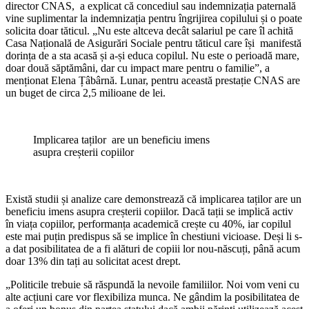
director CNAS, a expli­cat că concediul sau indemnizația paternală
vine suplimentar la indemnizația pentru îngrijirea co­pilului și o poate
solicita doar tăti­cul. „Nu este altceva decât salariul pe care îl achită
Casa Națională de Asigurări Sociale pentru tăti­cul care își manifestă
dorința de a sta acasă și a-și educa copilul. Nu este o perioadă mare,
doar două săptămâni, dar cu impact mare pentru o familie”, a
menționat Ele­na Țâbârnă. Lunar, pentru această prestație CNAS are
un buget de circa 2,5 milioane de lei.
Implicarea taților are un beneficiu imens
asupra creșterii copiilor
Există studii și analize care de­monstrează că implicarea taților are un
beneficiu imens asupra creșterii copiilor. Dacă tații se implică activ
în viața copiilor, performanța academică crește cu 40%, iar copilul
este mai puțin predispus să se implice în ches­tiuni vicioase. Deși li s-
a dat po­sibilitatea de a fi alături de copiii lor nou-născuți, până acum
doar 13% din tați au solicitat acest drept.
„Politicile trebuie să răspundă la nevoile familiilor. Noi vom veni cu
alte acțiuni care vor flexibiliza munca. Ne gândim la posibilita­tea de