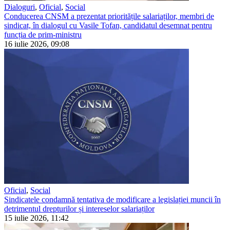
Dialoguri
,
Oficial
,
Social
Conducerea CNSM a prezentat prioritățile salariaților, membri de
sindicat, în dialogul cu Vasile Tofan, candidatul desemnat pentru
funcția de prim-ministru
16 iulie 2026, 09:08
Oficial
,
Social
Sindicatele condamnă tentativa de modificare a legislației muncii în
detrimentul drepturilor și intereselor salariaților
15 iulie 2026, 11:42