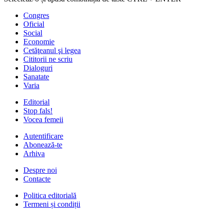
Congres
Oficial
Social
Economie
Cetăţeanul şi legea
Cititorii ne scriu
Dialoguri
Sanatate
Varia
Editorial
Stop fals!
Vocea femeii
Autentificare
Abonează-te
Arhiva
Despre noi
Contacte
Politica editorială
Termeni și condiții