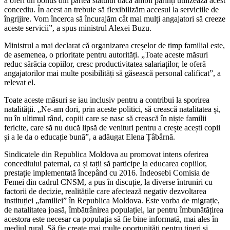
a oferi un bonus din partea statului dacă ambii părinți utili­zează acest
concediu. În acest an trebuie să flexibilizăm accesul la serviciile de
îngrijire. Vom încerca să încurajăm cât mai mulți anga­jatori să creeze
aceste servicii”, a spus ministrul Alexei Buzu.
Ministrul a mai declarat că or­ganizarea creșelor de timp famili­al este,
de asemenea, o prioritate pentru autorități. „Toate aceste măsuri
reduc sărăcia copiilor, cresc productivitatea salariaților, le oferă
angajatorilor mai multe posibilități să găsească personal calificat”, a
relevat el.
Toate aceste măsuri se iau in­clusiv pentru a contribui la spo­rirea
natalității. „Ne-am dori, prin aceste politici, să crească natali­tatea și,
nu în ultimul rând, copiii care se nasc să crească în niște fa­milii
fericite, care să nu ducă lipsă de venituri pentru a crește acești copii
și a le da o educație bună”, a adăugat Elena Țâbârnă.
Sindicatele din Republica Mol­dova au promovat intens oferirea
concediului paternal, ca și tații să participe la educarea copiilor,
prestație implementată începând cu 2016. Îndeosebi Comisia de
Femei din cadrul CNSM, a pus în discuție, la diverse întruniri cu
factorii de decizie, realitățile care afectează negativ dezvol­tarea
instituției „familiei” în Re­publica Moldova. Este vorba de migrație,
de natalitatea joasă, îm­bătrânirea populației, iar pentru îmbunătățirea
acestora este nece­sar ca populația să fie bine infor­mată, mai ales în
mediul rural. Să fie create mai multe oportunități pentru tineri și