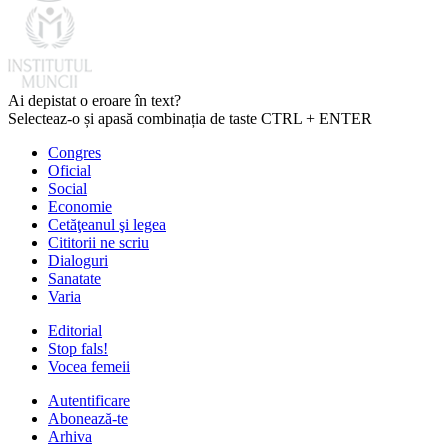
Ai depistat o eroare în text?
Selecteaz-o și apasă combinația de taste CTRL + ENTER
Congres
Oficial
Social
Economie
Cetăţeanul şi legea
Cititorii ne scriu
Dialoguri
Sanatate
Varia
Editorial
Stop fals!
Vocea femeii
Autentificare
Abonează-te
Arhiva