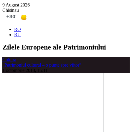
9 August 2026
Chisinau
RO
RU
Zilele Europene ale Patrimoniului
Cultura
„Patrimoniul cultural – o punte spre viitor”
1 octombrie 2013, 15:11