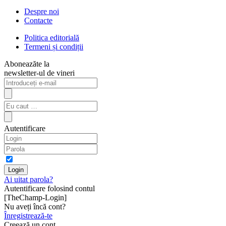
Despre noi
Contacte
Politica editorială
Termeni și condiții
Aboneazăte la
newsletter-ul de vineri
Autentificare
Ai uitat parola?
Autentificare folosind contul
[TheChamp-Login]
Nu aveți încă cont?
Înregistrează-te
Creează un cont