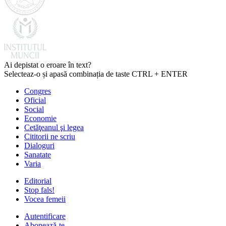
Ai depistat o eroare în text?
Selecteaz-o și apasă combinația de taste CTRL + ENTER
Congres
Oficial
Social
Economie
Cetăţeanul şi legea
Cititorii ne scriu
Dialoguri
Sanatate
Varia
Editorial
Stop fals!
Vocea femeii
Autentificare
Abonează-te