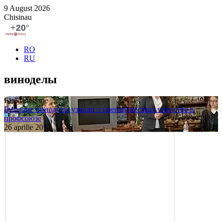
9 August 2026
Chisinau
RO
RU
виноделы
Fără categorie
Будущие виноделы узнали о преимуществах членства в
профсоюзе
26 aprilie 2017, 13:40