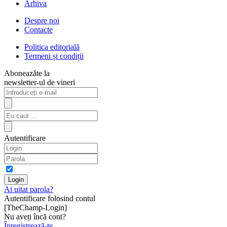
Arhiva
Despre noi
Contacte
Politica editorială
Termeni și condiții
Aboneazăte la
newsletter-ul de vineri
Autentificare
Ai uitat parola?
Autentificare folosind contul
[TheChamp-Login]
Nu aveți încă cont?
Înregistrează-te