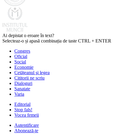
Ai depistat o eroare în text?
Selecteaz-o și apasă combinația de taste CTRL + ENTER
Congres
Oficial
Social
Economie
Cetăţeanul şi legea
Cititorii ne scriu
Dialoguri
Sanatate
Varia
Editorial
Stop fals!
Vocea femeii
Autentificare
Abonează-te