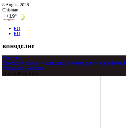
8 August 2026
Chisinau
RO
RU
виноделие
Общество
Профессия сомелье – новшество в Классификаторе профессий
Республики Молдова
31 iulie 2013, 15:12