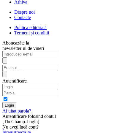
Arhiva
Despre noi
Contacte
Politica editorială
Termeni și condiții
Aboneazăte la
newsletter-ul de vineri
Autentificare
Ai uitat parola?
Autentificare folosind contul
[TheChamp-Login]
Nu aveți încă cont?
Înregistrează-te