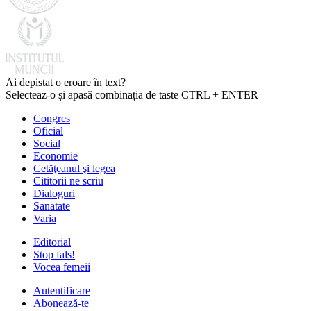
Ai depistat o eroare în text?
Selecteaz-o și apasă combinația de taste CTRL + ENTER
Congres
Oficial
Social
Economie
Cetăţeanul şi legea
Cititorii ne scriu
Dialoguri
Sanatate
Varia
Editorial
Stop fals!
Vocea femeii
Autentificare
Abonează-te