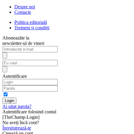
Despre noi
Contacte
Politica editorială
Termeni și condiții
Aboneazăte la
newsletter-ul de vineri
Autentificare
Ai uitat parola?
Autentificare folosind contul
[TheChamp-Login]
Nu aveți încă cont?
Înregistrează-te
Creează un cont