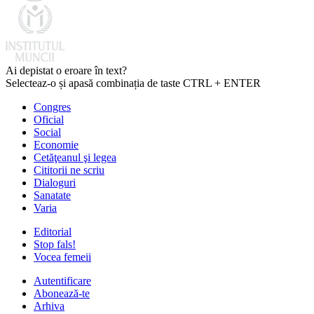
Ai depistat o eroare în text?
Selecteaz-o și apasă combinația de taste CTRL + ENTER
Congres
Oficial
Social
Economie
Cetăţeanul şi legea
Cititorii ne scriu
Dialoguri
Sanatate
Varia
Editorial
Stop fals!
Vocea femeii
Autentificare
Abonează-te
Arhiva