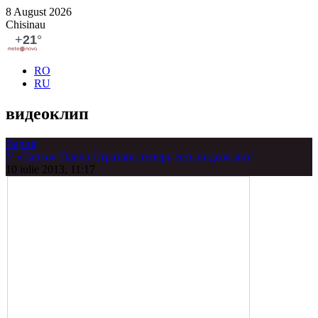
8 August 2026
Chisinau
RO
RU
видеоклип
Вария
У «Танго» Павла Стратана теперь есть видеоклип!
10 iulie 2013, 11:17