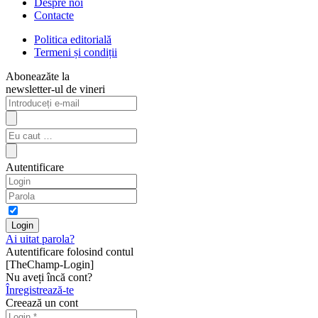
Despre noi
Contacte
Politica editorială
Termeni și condiții
Aboneazăte la
newsletter-ul de vineri
Autentificare
Ai uitat parola?
Autentificare folosind contul
[TheChamp-Login]
Nu aveți încă cont?
Înregistrează-te
Creează un cont