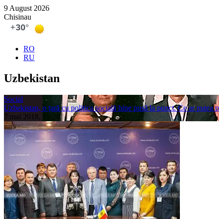
9 August 2026
Chisinau
RO
RU
Uzbekistan
Social
Uzbekistan, o țară cu politica socială bine pusă la punct. Ce ar putea
7 mai 2018, 15:28