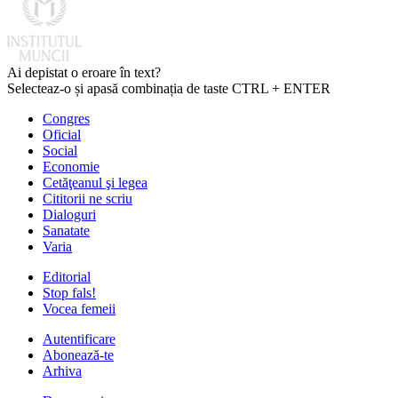
Ai depistat o eroare în text?
Selecteaz-o și apasă combinația de taste CTRL + ENTER
Congres
Oficial
Social
Economie
Cetăţeanul şi legea
Cititorii ne scriu
Dialoguri
Sanatate
Varia
Editorial
Stop fals!
Vocea femeii
Autentificare
Abonează-te
Arhiva