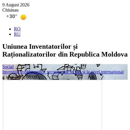
9 August 2026
Chisinau
RO
RU
Uniunea In­ventatorilor și
Raționalizatorilor din Re­publica Moldova
Social
Invențiile moldovenilor, recunoscute în țară și la nivel internațional
4 iulie 2019, 08:08