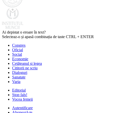
Ai depistat o eroare în text?
Selecteaz-o și apasă combinația de taste CTRL + ENTER
Congres
Oficial
Social
Economie
Cetăţeanul şi legea
Cititorii ne scriu
Dialoguri
Sanatate
Varia
Editorial
Stop fals!
Vocea femeii
Autentificare
Abonează-te