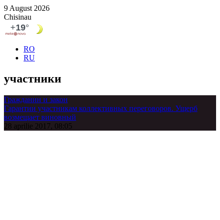
9 August 2026
Chisinau
RO
RU
участники
Гражданин и закон
Гарантии участникам коллективных переговоров. Ущерб
возмещает виновный
28 aprilie 2017, 08:05