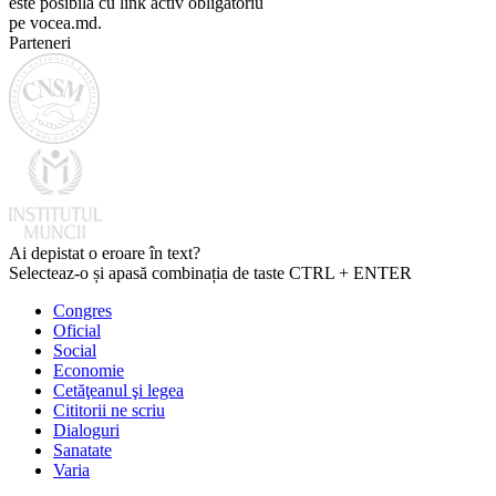
este posibilă cu link activ obligatoriu
pe vocea.md.
Parteneri
Ai depistat o eroare în text?
Selecteaz-o și apasă combinația de taste CTRL + ENTER
Congres
Oficial
Social
Economie
Cetăţeanul şi legea
Cititorii ne scriu
Dialoguri
Sanatate
Varia