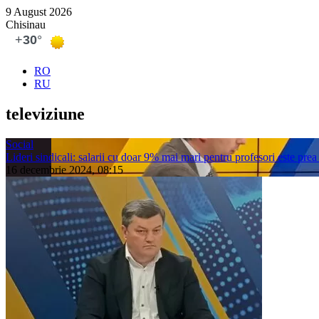
9 August 2026
Chisinau
RO
RU
televiziu­ne
Social
Lideri sindicali: salarii cu doar 9% mai mari pentru profesori este prea
16 decembrie 2024, 08:15