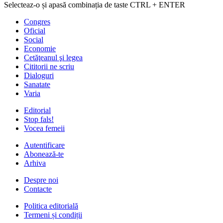
Selecteaz-o și apasă combinația de taste CTRL + ENTER
Congres
Oficial
Social
Economie
Cetăţeanul şi legea
Cititorii ne scriu
Dialoguri
Sanatate
Varia
Editorial
Stop fals!
Vocea femeii
Autentificare
Abonează-te
Arhiva
Despre noi
Contacte
Politica editorială
Termeni și condiții