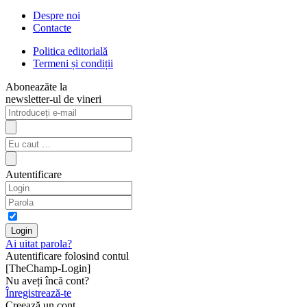
Despre noi
Contacte
Politica editorială
Termeni și condiții
Aboneazăte la
newsletter-ul de vineri
Autentificare
Ai uitat parola?
Autentificare folosind contul
[TheChamp-Login]
Nu aveți încă cont?
Înregistrează-te
Creează un cont