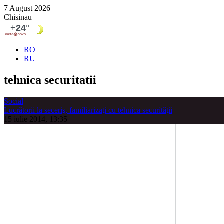
7 August 2026
Chisinau
RO
RU
tehnica securitatii
Social
Lucrătorii la seceriş, familiarizaţi cu tehnica securităţii
15 iulie 2014, 13:35