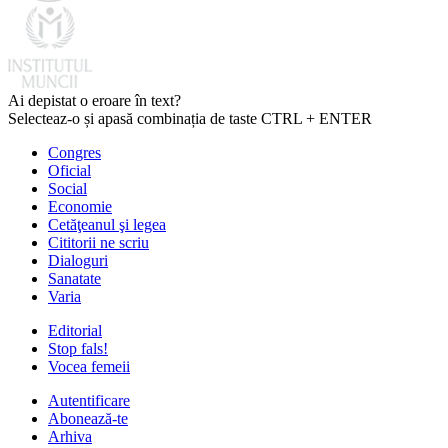
Ai depistat o eroare în text?
Selecteaz-o și apasă combinația de taste CTRL + ENTER
Congres
Oficial
Social
Economie
Cetăţeanul şi legea
Cititorii ne scriu
Dialoguri
Sanatate
Varia
Editorial
Stop fals!
Vocea femeii
Autentificare
Abonează-te
Arhiva