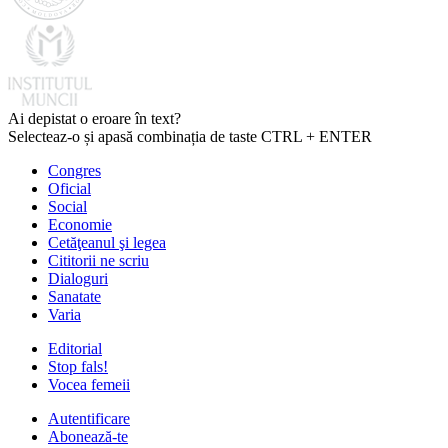
Ai depistat o eroare în text?
Selecteaz-o și apasă combinația de taste CTRL + ENTER
Congres
Oficial
Social
Economie
Cetăţeanul şi legea
Cititorii ne scriu
Dialoguri
Sanatate
Varia
Editorial
Stop fals!
Vocea femeii
Autentificare
Abonează-te