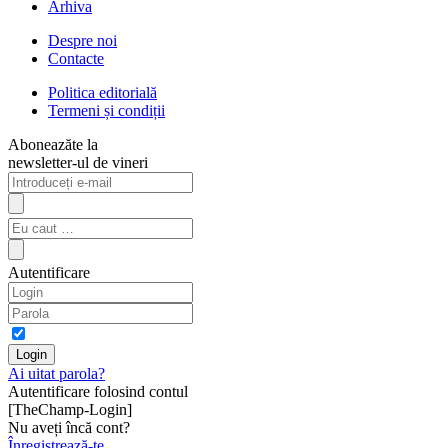
Arhiva
Despre noi
Contacte
Politica editorială
Termeni și condiții
Aboneazăte la
newsletter-ul de vineri
Autentificare
Ai uitat parola?
Autentificare folosind contul
[TheChamp-Login]
Nu aveți încă cont?
Înregistrează-te