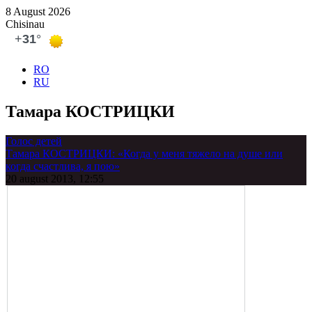
8 August 2026
Chisinau
RO
RU
Тамара КОСТРИЦКИ
Голос детей
Тамара КОСТРИЦКИ: «Когда у меня тяжело на душе или
когда счастлива, я пою»
20 august 2013, 12:55