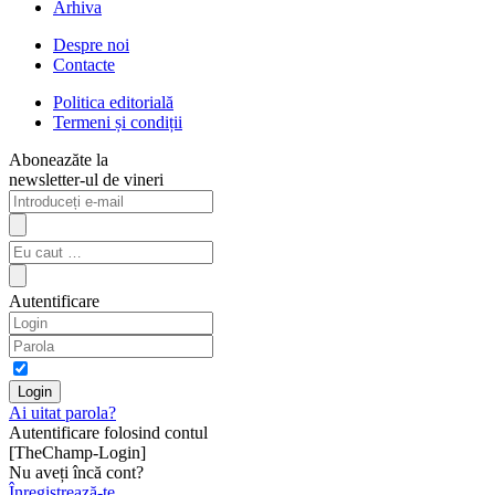
Arhiva
Despre noi
Contacte
Politica editorială
Termeni și condiții
Aboneazăte la
newsletter-ul de vineri
Autentificare
Ai uitat parola?
Autentificare folosind contul
[TheChamp-Login]
Nu aveți încă cont?
Înregistrează-te