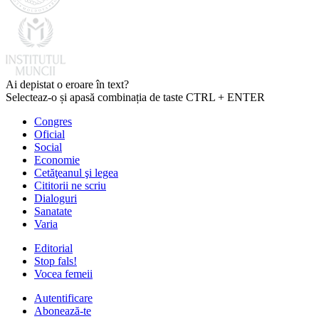
Ai depistat o eroare în text?
Selecteaz-o și apasă combinația de taste CTRL + ENTER
Congres
Oficial
Social
Economie
Cetăţeanul şi legea
Cititorii ne scriu
Dialoguri
Sanatate
Varia
Editorial
Stop fals!
Vocea femeii
Autentificare
Abonează-te