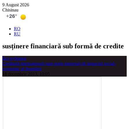
9 August 2026
Chisinau
RO
RU
susținere financiară sub formă de credite
Без рубрики
Creditorii internaționali sunt puțin interesați de impactul social-
economic al finanțării
18 decembrie 2013, 10:05