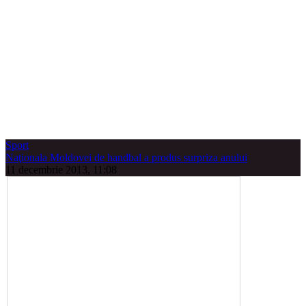
Sport
Naţionala Moldovei de handbal a produs surpriza anului
11 decembrie 2013, 11:08