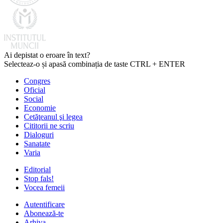
Ai depistat o eroare în text?
Selecteaz-o și apasă combinația de taste CTRL + ENTER
Congres
Oficial
Social
Economie
Cetăţeanul şi legea
Cititorii ne scriu
Dialoguri
Sanatate
Varia
Editorial
Stop fals!
Vocea femeii
Autentificare
Abonează-te
Arhiva