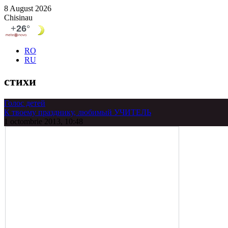
8 August 2026
Chisinau
RO
RU
стихи
Голос детей
К твоему празднику, любимый УЧИТЕЛЬ
1 octombrie 2013, 10:48