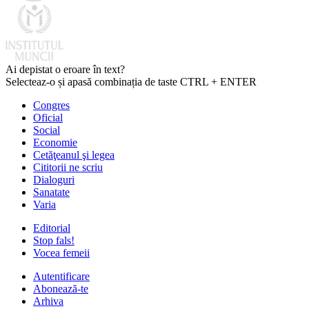
Ai depistat o eroare în text?
Selecteaz-o și apasă combinația de taste CTRL + ENTER
Congres
Oficial
Social
Economie
Cetăţeanul şi legea
Cititorii ne scriu
Dialoguri
Sanatate
Varia
Editorial
Stop fals!
Vocea femeii
Autentificare
Abonează-te
Arhiva