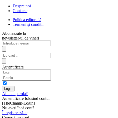
Despre noi
Contacte
Politica editorială
Termeni și condiții
Aboneazăte la
newsletter-ul de vineri
Autentificare
Ai uitat parola?
Autentificare folosind contul
[TheChamp-Login]
Nu aveți încă cont?
Înregistrează-te
Creează un cont