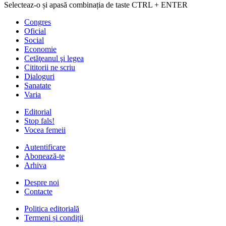
Selecteaz-o și apasă combinația de taste CTRL + ENTER
Congres
Oficial
Social
Economie
Cetăţeanul şi legea
Cititorii ne scriu
Dialoguri
Sanatate
Varia
Editorial
Stop fals!
Vocea femeii
Autentificare
Abonează-te
Arhiva
Despre noi
Contacte
Politica editorială
Termeni și condiții