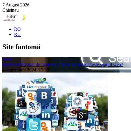
7 August 2026
Chisinau
RO
RU
Site fantomă
Varia
Internetul invadat de fantome. Cât de abandonat este spațiul web?
4 septembrie 2024, 17:39